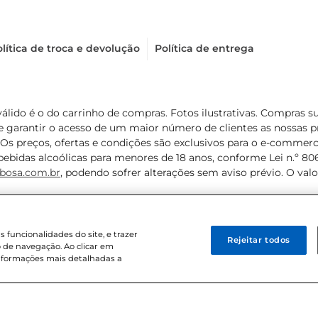
lítica de troca e devolução
Política de entrega
válido é o do carrinho de compras. Fotos ilustrativas. Compras 
de garantir o acesso de um maior número de clientes as nossa
 Os preços, ofertas e condições são exclusivos para o e-commerc
ebidas alcoólicas para menores de 18 anos, conforme Lei n.º 8069/
bosa.com.br
, podendo sofrer alterações sem aviso prévio. O va
funcionalidades do site, e trazer
Rejeitar todos
 de navegação. Ao clicar em
informações mais detalhadas a
8 . Sediada na Av. das Nações Unidas, 12.995, 21º andar, CEP: 04.578-000, 