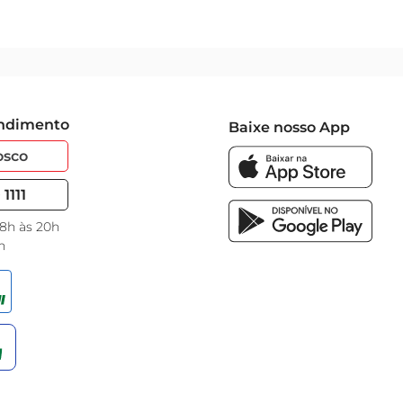
endimento
Baixe nosso App
osco
1111
 8h às 20h
h