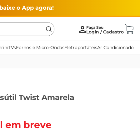
baixe o App agora!
rini
TVs
Fornos e Micro-Ondas
Eletroportáteis
Ar Condicionado
asútil Twist Amarela
l em breve