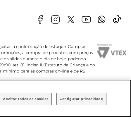
sujeitas a confirmação de estoque. Compras
s promoções, a compra de produtos com preços
e e válidos durante o dia de hoje, podendo
90, art. 81, inciso II (Estatuto da Criança e do
lor mínimo para as compras on-line é de R$
Aceitar todos os cookies
Configurar privacidade
Bairro Brooklin Paulista, na cidade de São Paulo - SP.