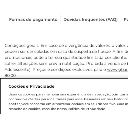
Formas de pagamento
Dúvidas frequentes (FAQ)
Po
Condições gerais: Em caso de divergência de valores, o valor 
podem ser canceladas em caso de suspeita de fraude. A fim 
promocionais poderá ter sua quantidade limitada por cliente.
sofrer alterações sem prévia notificação. Proibida a venda de b
Adolescente). Preços e condições exclusivos para o
www.gbar
80,00.
Cookies e Privacidade
© 2025 Copyright. Todos os direitos reservados Gbarbosa.
Usamos cookies para melhorar sua experiência de navegação, otimizar as 
conteúdo e ofertas personalizadas para você, baseadas em seu histórico
aceitar, você concorda em armazenar cookies em seu dispositivo. Para 
respeito de cookies, consulte nossa Política de Privacidade.
Cencosud Brasil Comercial SA.CNPJ sob n° 39.346.861/0350-3