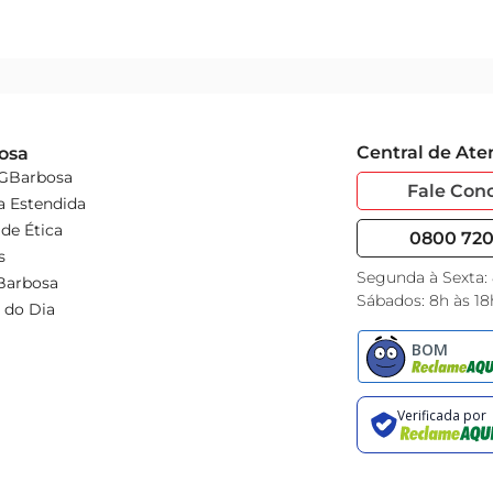
Central de At
osa
 GBarbosa
Fale Con
a Estendida
de Ética
0800 720 
s
Segunda à Sexta:
Barbosa
Sábados: 8h às 18
 do Dia