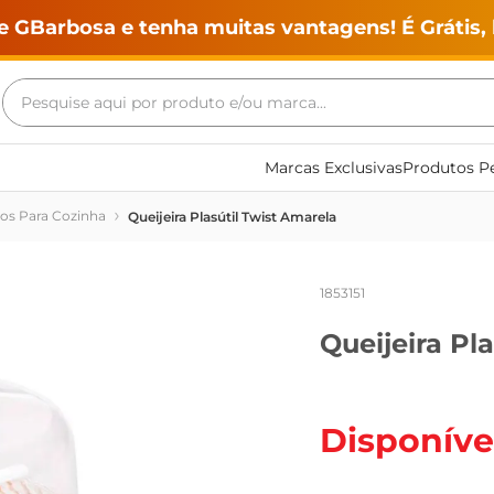
e GBarbosa e tenha muitas vantagens! É Grátis, 
Pesquise aqui por produto e/ou marca...
Termos mais buscados
Marcas Exclusivas
Produtos Pe
geladeira
ios Para Cozinha
Queijeira Plasútil Twist Amarela
maquina lavar
fogao
1853151
café
Queijeira Pl
cerveja
frango
leite
Disponíve
vinho
leite pó