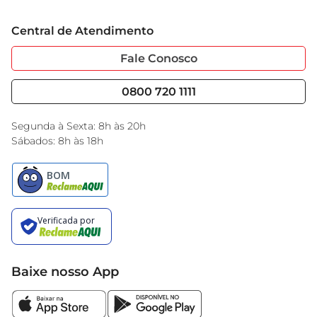
Grupo Cencosud
Trabalhe Conosco
Cartão GBarbosa
Central de Atendimento
Sobre Privacidade
Garantia Estendida
Portal do Fornecedo
Código de Ética
Fale Conosco
Nossas Lojas
Serviços
Cencosud Media
Blog GBarbosa
0800 720 1111
Black Friday
Encarte do Dia
Segunda à Sexta: 8h às 20h
Sábados: 8h às 18h
Baixe nosso App