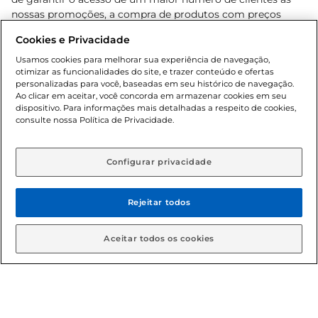
nossas promoções, a compra de produtos com preços
promocionais poderá ter sua quantidade limitada por
Cookies e Privacidade
cliente. Os preços, ofertas e condições são exclusivos para
o e-commerce e válidos durante o dia de hoje, podendo
Usamos cookies para melhorar sua experiência de navegação,
otimizar as funcionalidades do site, e trazer conteúdo e ofertas
sofrer alterações sem prévia notificação. Proibida a venda
personalizadas para você, baseadas em seu histórico de navegação.
de bebidas alcoólicas para menores de 18 anos, conforme
Ao clicar em aceitar, você concorda em armazenar cookies em seu
Lei n.º 8069/90, art. 81, inciso II (Estatuto da Criança e do
dispositivo. Para informações mais detalhadas a respeito de cookies,
Adolescente). Preços e condições exclusivos para o
consulte nossa Política de Privacidade.
www.gbarbosa.com.br
, podendo sofrer alterações sem
aviso prévio. O valor mínimo para as compras on-line é de
R$ 80,00.
Configurar privacidade
Rejeitar todos
© 2026 Copyright. Todos os direitos
reservados Gbarbosa.
Aceitar todos os cookies
Cencosud Brasil Comercial SA.CNPJ sob n° 39.346.861/0350-38 .
Sediada na Av. das Nações Unidas, 12.995, 21º andar, CEP: