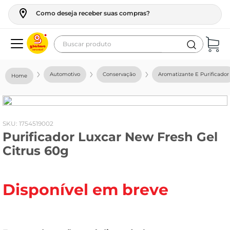
Como deseja receber suas compras?
Buscar produto
Termos mais buscados
Automotivo
Conservação
Aromatizante E Purificador
geladeira
maquina lavar
fogao
:
1754519002
Purificador Luxcar New Fresh Gel
café
Citrus 60g
cerveja
frango
Disponível em breve
leite
vinho
leite pó