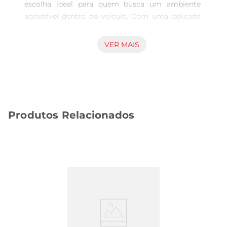
escolha ideal para quem busca um ambiente 
agradável dentro do veículo. Com uma delicada 
fragrância cítrica, este gel proporciona uma 
sensação de frescor que transforma cada viagem 
VER MAIS
em uma experiência mais prazerosa. Sua fórmula 
é desenvolvida para neutralizar odores 
indesejados, garantindo que o interior do seu 
carro esteja sempre perfumado e convidativo.

Fácil Aplicação e Longa Duração  

Produtos Relacionados
Com um design prático, o gel pode ser 
facilmente colocado em qualquer lugar do carro, 
como no portacopos ou no console central. A sua 
embalagem de 60g é compacta e discreta, 
permitindo que você aproveite o aroma sem 
ocupar muito espaço. Além disso, a durabilidade 
do produto é um dos seus grandes diferenciais, 
proporcionando frescor por um longo período, 
ideal para quem passa muito tempo no trânsito.

Segurança e Qualidade  
