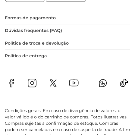
Especificações do produto  

 Tipo: Protetor solar para crianças  

 Fator de proteção: FPS 60  

Formas de pagamento
 Volume: 100ml  

 Resistência: Àágua  

Dúvidas frequentes (FAQ)
 Dermatologicamente testado: Sim  

Política de troca e devolução
 Livre de parabenos: Sim  

Com o Protetor Solar Sundown Kids FPS 60, 
Política de entrega
você garante que as crianças possam brincar e se 
divertir ao sol, enquanto a proteção da pele é 
mantida em primeiro lugar.
Condições gerais: Em caso de divergência de valores, o
valor válido é o do carrinho de compras. Fotos ilustrativas.
Compras sujeitas a confirmação de estoque. Compras
podem ser canceladas em caso de suspeita de fraude. A fim