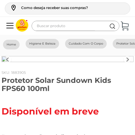
Como deseja receber suas compras?
Buscar produto
Termos mais buscados
Higiene E Beleza
Cuidado Com O Corpo
Protetor Sol
geladeira
maquina lavar
fogao
:
1883905
Protetor Solar Sundown Kids
café
FPS60 100ml
cerveja
frango
Disponível em breve
vinho
leite
tv