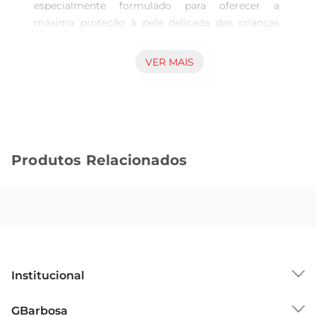
especialmente formulado para oferecer a 
máxima proteção à pele delicada das crianças 
durante a exposição ao sol. Comum fator de 
proteção solar elevado, ele ajuda a prevenir 
VER MAIS
queimaduras e danos causados pelos raios UV, 
permitindo que os pequenos brinquem ao ar livre 
com segurança. A embalagem de 100ml é ideal 
para levar em passeios, garantindo que a 
proteção esteja sempre à mão.

Produtos Relacionados
Fórmula suave e resistente à água  

Desenvolvido com uma fórmula leve e não 
oleosa, o protetor solar é fácil de aplicar e 
absorve rapidamente na pele, evitando aquela 
sensação pegajosa. Além disso, sua resistência à 
água proporciona segurança durante atividades 
aquáticas, permitindo que as crianças se divirtam 
Institucional
na piscina ou na praia sem preocupações. É 
importante reaplicar o produto após longos 
Sobre o GBarbosa
GBarbosa
períodos de exposição à água ou suor para 