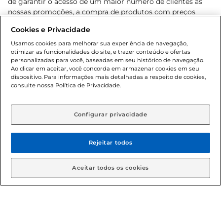
de garantir o acesso de um maior número de clientes as
nossas promoções, a compra de produtos com preços
promocionais poderá ter sua quantidade limitada por
Cookies e Privacidade
cliente. Os preços, ofertas e condições são exclusivos para
o e-commerce e válidos durante o dia de hoje, podendo
Usamos cookies para melhorar sua experiência de navegação,
otimizar as funcionalidades do site, e trazer conteúdo e ofertas
sofrer alterações sem prévia notificação. Proibida a venda
personalizadas para você, baseadas em seu histórico de navegação.
de bebidas alcoólicas para menores de 18 anos, conforme
Ao clicar em aceitar, você concorda em armazenar cookies em seu
Lei n.º 8069/90, art. 81, inciso II (Estatuto da Criança e do
dispositivo. Para informações mais detalhadas a respeito de cookies,
Adolescente). Preços e condições exclusivos para o
consulte nossa Política de Privacidade.
www.gbarbosa.com.br
, podendo sofrer alterações sem
aviso prévio. O valor mínimo para as compras on-line é de
R$ 80,00.
Configurar privacidade
Rejeitar todos
© 2026 Copyright. Todos os direitos
reservados Gbarbosa.
Aceitar todos os cookies
Cencosud Brasil Comercial SA.CNPJ sob n° 39.346.861/0350-38 .
Sediada na Av. das Nações Unidas, 12.995, 21º andar, CEP: