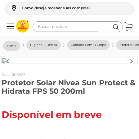
Como deseja receber suas compras?
Buscar produto
Termos mais buscados
Higiene E Beleza
Cuidado Com O Corpo
Protetor Sol
geladeira
maquina lavar
fogao
:
1106825
Protetor Solar Nivea Sun Protect &
café
Hidrata FPS 50 200ml
cerveja
frango
Disponível em breve
leite
vinho
leite pó