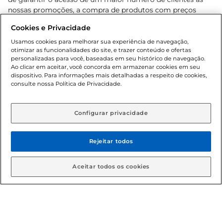
nossas promoções, a compra de produtos com preços
promocionais poderá ter sua quantidade limitada por
Cookies e Privacidade
cliente. Os preços, ofertas e condições são exclusivos para
o e-commerce e válidos durante o dia de hoje, podendo
Usamos cookies para melhorar sua experiência de navegação,
otimizar as funcionalidades do site, e trazer conteúdo e ofertas
sofrer alterações sem prévia notificação. Proibida a venda
personalizadas para você, baseadas em seu histórico de navegação.
de bebidas alcoólicas para menores de 18 anos, conforme
Ao clicar em aceitar, você concorda em armazenar cookies em seu
Lei n.º 8069/90, art. 81, inciso II (Estatuto da Criança e do
dispositivo. Para informações mais detalhadas a respeito de cookies,
Adolescente). Preços e condições exclusivos para o
consulte nossa Política de Privacidade.
www.gbarbosa.com.br
, podendo sofrer alterações sem
aviso prévio. O valor mínimo para as compras on-line é de
R$ 80,00.
Configurar privacidade
Rejeitar todos
© 2026 Copyright. Todos os direitos
reservados Gbarbosa.
Aceitar todos os cookies
Cencosud Brasil Comercial SA.CNPJ sob n° 39.346.861/0350-38 .
Sediada na Av. das Nações Unidas, 12.995, 21º andar, CEP: