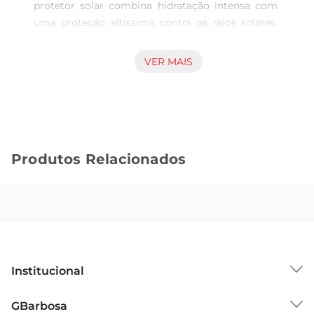
protetor solar combina hidratação intensa com 
uma proteção altíssima contra os raios solares. 
Sua textura leve e de rápida absorção 
proporciona um toque seco, evitando a 
VER MAIS
oleosidade indesejada. Sua fórmula oil free é 
facilmente absorvida pela pele, garantindo uma 
proteção duradoura. Enriquecido com Panthenol, 
este protetor solar também hidrata a pele, 
prevenindo o ressecamento. Protejase dos danos 
Produtos Relacionados
causados pelo sol com NIVEA SUN Protetor Solar 
Protect  Hidrata FPS 50. Benefícios e diferenciais:  
Alta Proteção contra os raios UVA/UVB  Oil Free  
Hidratação Prolongada  Textura Leve  Rápida 
Absorção
Institucional
Sobre o GBarbosa
GBarbosa