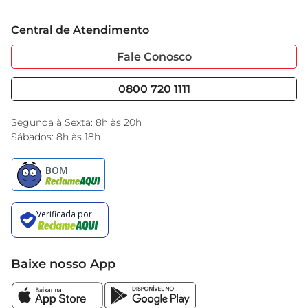
Grupo Cencosud
Trabalhe Conosco
Cartão GBarbosa
Central de Atendimento
Sobre Privacidade
Garantia Estendida
Portal do Fornecedo
Código de Ética
Fale Conosco
Nossas Lojas
Serviços
Cencosud Media
Blog GBarbosa
0800 720 1111
Black Friday
Encarte do Dia
Segunda à Sexta: 8h às 20h
Sábados: 8h às 18h
Baixe nosso App