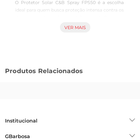
O Protetor Solar C&B Spray FPS50 é a escolha 
ideal para quem busca proteção intensa contra os 
danos causados pela exposição ao sol. Com um 
fator de proteção solar de 50, este produto é 
VER MAIS
formulado para bloquear os raios UVA e UVB, 
reduzindo o risco de queimaduras e danos à pele. 
Ideal para dias de praia, piscina ou atividades ao 
ar livre, ele proporciona segurança e 
tranquilidade para aproveitar o sol sem 
Produtos Relacionados
preocupações.

Fácil aplicação e rápida absorção  

Com sua apresentação em spray, a aplicação do 
Protetor Solar C&B é prática e rápida. O formato 
permite uma distribuição uniforme do produto, 
garantindo que todas as áreas da pele sejam 
Institucional
cobertas de maneira eficaz. Além disso, sua 
fórmula leve é rapidamente absorvida, evitando 
Sobre o GBarbosa
GBarbosa
aquela sensação pegajosa que muitos protetores 