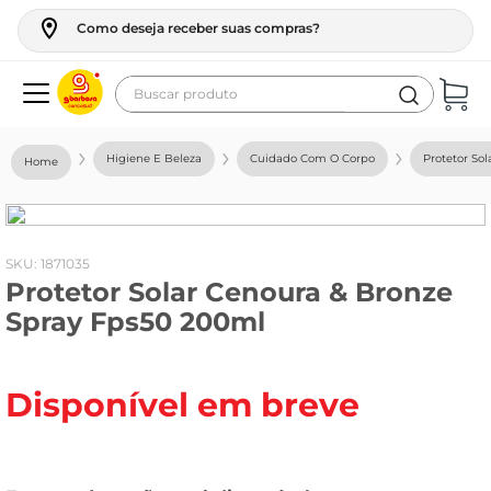
Como deseja receber suas compras?
Buscar produto
Termos mais buscados
Higiene E Beleza
Cuidado Com O Corpo
Protetor Sol
geladeira
maquina lavar
fogao
:
1871035
Protetor Solar Cenoura & Bronze
café
Spray Fps50 200ml
cerveja
frango
Disponível em breve
leite
vinho
leite pó