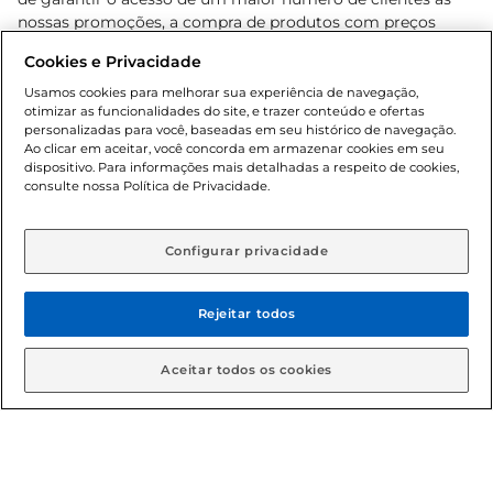
nossas promoções, a compra de produtos com preços
promocionais poderá ter sua quantidade limitada por
Cookies e Privacidade
cliente. Os preços, ofertas e condições são exclusivos para
o e-commerce e válidos durante o dia de hoje, podendo
Usamos cookies para melhorar sua experiência de navegação,
otimizar as funcionalidades do site, e trazer conteúdo e ofertas
sofrer alterações sem prévia notificação. Proibida a venda
personalizadas para você, baseadas em seu histórico de navegação.
de bebidas alcoólicas para menores de 18 anos, conforme
Ao clicar em aceitar, você concorda em armazenar cookies em seu
Lei n.º 8069/90, art. 81, inciso II (Estatuto da Criança e do
dispositivo. Para informações mais detalhadas a respeito de cookies,
Adolescente). Preços e condições exclusivos para o
consulte nossa Política de Privacidade.
www.gbarbosa.com.br
, podendo sofrer alterações sem
aviso prévio. O valor mínimo para as compras on-line é de
R$ 80,00.
Configurar privacidade
Rejeitar todos
© 2026 Copyright. Todos os direitos
reservados Gbarbosa.
Aceitar todos os cookies
Cencosud Brasil Comercial SA.CNPJ sob n° 39.346.861/0350-38 .
Sediada na Av. das Nações Unidas, 12.995, 21º andar, CEP: