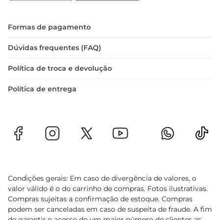
dermatologicamente testada, garantindo 
segurança e eficácia para todos os tipos de pele. 
Com um design prático e funcional, é um item 
Formas de pagamento
indispensável para quem deseja desfrutar do sol 
de forma segura e consciente.
Dúvidas frequentes (FAQ)
Política de troca e devolução
Política de entrega
Condições gerais: Em caso de divergência de valores, o
valor válido é o do carrinho de compras. Fotos ilustrativas.
Compras sujeitas a confirmação de estoque. Compras
podem ser canceladas em caso de suspeita de fraude. A fim
de garantir o acesso de um maior número de clientes as