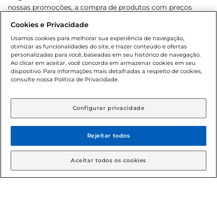
nossas promoções, a compra de produtos com preços
promocionais poderá ter sua quantidade limitada por
Cookies e Privacidade
cliente. Os preços, ofertas e condições são exclusivos para
o e-commerce e válidos durante o dia de hoje, podendo
Usamos cookies para melhorar sua experiência de navegação,
otimizar as funcionalidades do site, e trazer conteúdo e ofertas
sofrer alterações sem prévia notificação. Proibida a venda
personalizadas para você, baseadas em seu histórico de navegação.
de bebidas alcoólicas para menores de 18 anos, conforme
Ao clicar em aceitar, você concorda em armazenar cookies em seu
Lei n.º 8069/90, art. 81, inciso II (Estatuto da Criança e do
dispositivo. Para informações mais detalhadas a respeito de cookies,
Adolescente). Preços e condições exclusivos para o
consulte nossa Política de Privacidade.
www.gbarbosa.com.br
, podendo sofrer alterações sem
aviso prévio. O valor mínimo para as compras on-line é de
R$ 80,00.
Configurar privacidade
Rejeitar todos
© 2026 Copyright. Todos os direitos
reservados Gbarbosa.
Aceitar todos os cookies
Cencosud Brasil Comercial SA.CNPJ sob n° 39.346.861/0350-38 .
Sediada na Av. das Nações Unidas, 12.995, 21º andar, CEP: