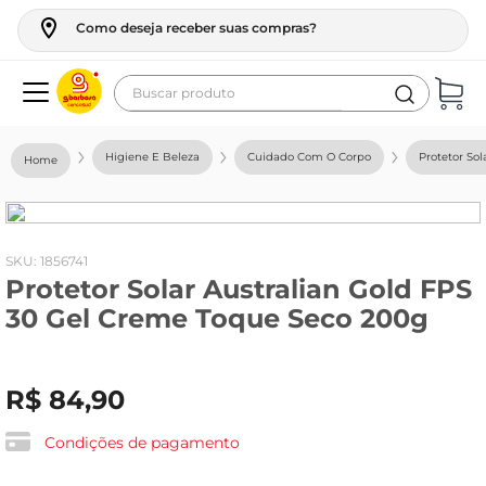
Como deseja receber suas compras?
Buscar produto
Termos mais buscados
Higiene E Beleza
Cuidado Com O Corpo
Protetor Sol
geladeira
maquina lavar
fogao
:
1856741
Protetor Solar Australian Gold FPS
café
30 Gel Creme Toque Seco 200g
cerveja
frango
R$
84
,
90
leite
vinho
Condições de pagamento
leite pó