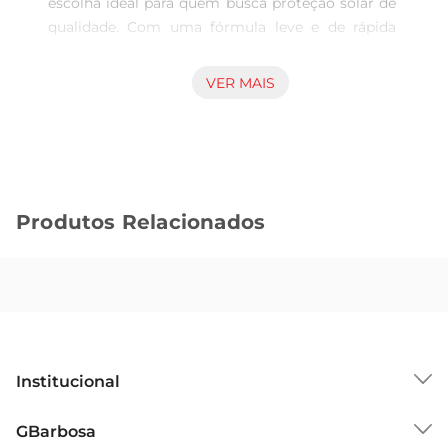
escolha ideal para quem busca proteção solar de 
qualidade. Com uma fórmula leve e de rápida 
absorção, este gel proporciona uma barreira 
eficaz contra os raios UVA e UVB, ajudando a 
VER MAIS
prevenir queimaduras solares e os danos 
causados pela exposição prolongada ao sol. É 
perfeito para atividades ao ar livre, garantindo 
que sua pele fique protegida enquanto você 
aproveita o dia.

Produtos Relacionados
Fórmula inovadora e benefícios adicionais  

Este protetor solar não apenas protege, mas 
também cuida da pele. Enriquecido com 
ingredientes hidratantes, ele ajuda a manter a 
umidade natural da pele, evitando o 
ressecamento. Sua textura em gel é ideal para 
todos os tipos de pele, proporcionando uma 
Institucional
sensação refrescante e suave ao aplicar. Além 
disso, é resistente à água, o queo torna uma 
Sobre o GBarbosa
GBarbosa
excelente opção para quem pratica esportes 
Grupo Cencosud