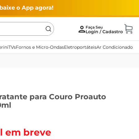
baixe o App agora!
rini
TVs
Fornos e Micro-Ondas
Eletroportáteis
Ar Condicionado
ratante para Couro Proauto
0ml
l em breve