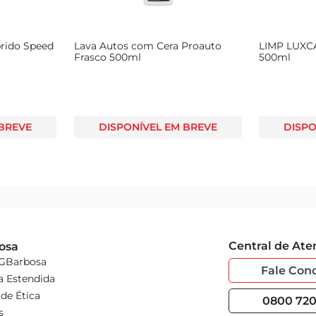
brido Speed
Lava Autos com Cera Proauto
LIMP LUXC
Frasco 500ml
500ml
 BREVE
DISPONÍVEL EM BREVE
DISPO
Central de At
osa
 GBarbosa
Fale Con
a Estendida
de Ética
0800 720 
s