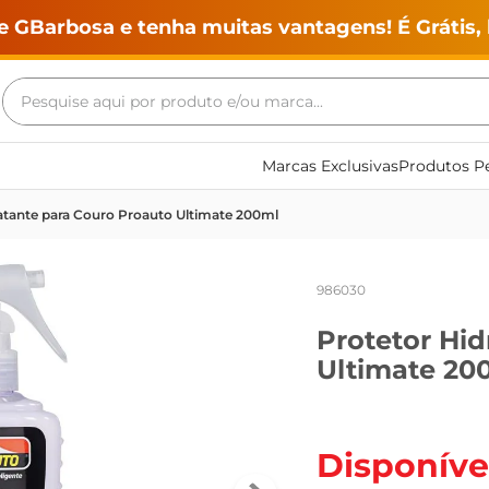
e GBarbosa e tenha muitas vantagens! É Grátis, 
Pesquise aqui por produto e/ou marca...
Termos mais buscados
Marcas Exclusivas
Produtos Pe
geladeira
atante para Couro Proauto Ultimate 200ml
maquina lavar
fogao
986030
café
Protetor Hid
cerveja
Ultimate 20
frango
leite
vinho
Disponíve
leite pó