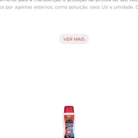
s por agentes externos, como poluição, raios UV e umidade. 
asta aplicar uma pequena quantidade do produto em um pano l
alça a cor do veículo e proporciona umaaparência de carro recé
VER MAIS
rreira protetora que ajuda a repelir águae sujeira, facilitando 
 e detritos é constante. Com o uso regular, você notará uma r
l.

deal para múltiplas aplicações. Para melhores resultados, r
plicação. Após a aplicação, aguarde alguns minutos para que o 