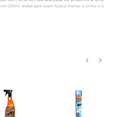
Com 200ml, éideal para quem busca manter o brilho e a 
impo e seco e espalhar sobre a superfície desejada. O 
mlavado. Ideal para uso em todas as cores de pintura, o 
a limpeza do veículo. Essa característica é especialmente 
edução significativa na aderência de sujeira e manchas, 
ecomendase aplicar o produto em um local fresco e à 
produto seque completamente antes de expor o veículo à 