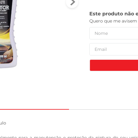
tv
lo

almente para a manutenção e proteção da pintura do seu veí