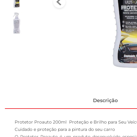
Descrição
Protetor Proauto 200ml  Proteção e Brilho para Seu Veícu
Cuidado e proteção para a pintura do seu carro  

O Protetor Proauto é um produto desenvolvido especi