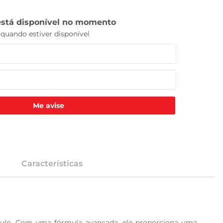
Me avise
Características
culo. Com uma fórmula avançada, ele proporciona uma 