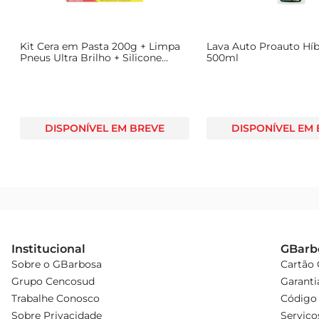
Kit Cera em Pasta 200g + Limpa
Lava Auto Proauto Hí
Pneus Ultra Brilho + Silicone
500ml
Proauto3X1Toque Final
DISPONÍVEL EM BREVE
DISPONÍVEL EM
Institucional
GBarb
Sobre o GBarbosa
Cartão
Grupo Cencosud
Garanti
Trabalhe Conosco
Código 
Sobre Privacidade
Serviço