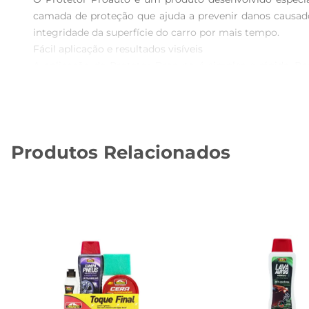
camada de proteção que ajuda a prevenir danos causado
integridade da superfície do carro por mais tempo.

Fácil aplicação e resultados visíveis 

A aplicação do Protetor Proauto é simples e rápida. B
resultado é um acabamento brilhante e duradouro, que re
Proauto se destaca por sua versatilidade e eficácia.

Proteção contra os elementos  

Além de realçar o brilho, o Protetor Proauto forma uma ba
Produtos Relacionados
útil em ambientes urbanos, onde a exposição a poluentes
mantendo seu carro sempre com uma aparência impecáve
Especificações e recomendações de uso  

O Protetor Proauto vem em uma embalagem de 200ml, i
sombra, evitando a exposição direta ao sol durante a a
chuva ou umidade.