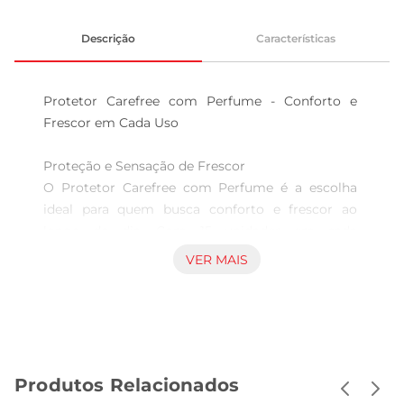
Descrição
Características
Protetor Carefree com Perfume - Conforto e 
Frescor em Cada Uso

Proteção e Sensação de Frescor  

O Protetor Carefree com Perfume é a escolha 
ideal para quem busca conforto e frescor ao 
longo do dia. Com 15 unidades em cada 
embalagem, este protetor foi desenvolvido para 
VER MAIS
proporcionar uma sensação de leveza e 
suavidade, garantindo que você se sinta sempre 
confiante e confortável. Sua fórmula delicada é 
perfeita para o uso diário, permitindo que você se 
mantenha fresca em qualquer situação.

Produtos Relacionados