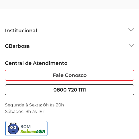
de cuidados pessoais.
Institucional
Sobre o GBarbosa
GBarbosa
Grupo Cencosud
Trabalhe Conosco
Cartão GBarbosa
Central de Atendimento
Sobre Privacidade
Garantia Estendida
Portal do Fornecedo
Código de Ética
Fale Conosco
Nossas Lojas
Serviços
Cencosud Media
Blog GBarbosa
0800 720 1111
Black Friday
Encarte do Dia
Segunda à Sexta: 8h às 20h
Sábados: 8h às 18h