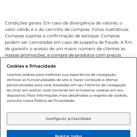
Condições gerais: Em caso de divergência de valores, o
valor válido é o do carrinho de compras. Fotos ilustrativas.
Compras sujeitas a confirmação de estoque. Compras
podem ser canceladas em caso de suspeita de fraude. A fim
de garantir o acesso de um maior número de clientes as
nossas promoções, a compra de produtos com preços
promocionais poderá ter sua quantidade limitada por
Cookies e Privacidade
cliente. Os preços, ofertas e condições são exclusivos para
o e-commerce e válidos durante o dia de hoje, podendo
Usamos cookies para melhorar sua experiência de navegação,
otimizar as funcionalidades do site, e trazer conteúdo e ofertas
sofrer alterações sem prévia notificação. Proibida a venda
personalizadas para você, baseadas em seu histórico de navegação.
de bebidas alcoólicas para menores de 18 anos, conforme
Ao clicar em aceitar, você concorda em armazenar cookies em seu
Lei n.º 8069/90, art. 81, inciso II (Estatuto da Criança e do
dispositivo. Para informações mais detalhadas a respeito de cookies,
Adolescente). Preços e condições exclusivos para o
consulte nossa Política de Privacidade.
www.gbarbosa.com.br
, podendo sofrer alterações sem
aviso prévio. O valor mínimo para as compras on-line é de
R$ 80,00.
Configurar privacidade
Rejeitar todos