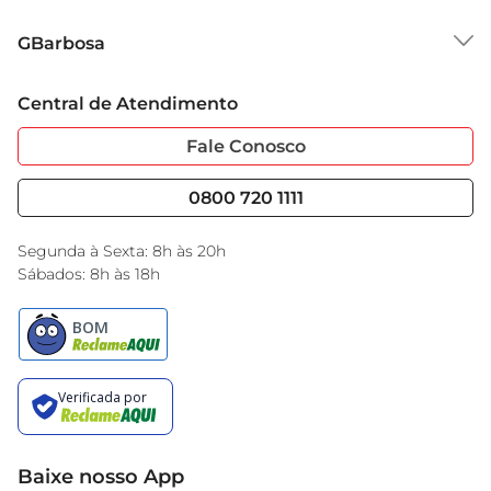
Sobre o GBarbosa
GBarbosa
Grupo Cencosud
Trabalhe Conosco
Cartão GBarbosa
Central de Atendimento
Sobre Privacidade
Garantia Estendida
Portal do Fornecedo
Código de Ética
Fale Conosco
Nossas Lojas
Serviços
Cencosud Media
Blog GBarbosa
0800 720 1111
Black Friday
Encarte do Dia
Segunda à Sexta: 8h às 20h
Sábados: 8h às 18h
Baixe nosso App