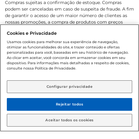
Compras sujeitas a confirmação de estoque. Compras
podem ser canceladas em caso de suspeita de fraude. A fim
de garantir o acesso de um maior número de clientes as
nossas promoções, a compra de produtos com preços
promocionais poderá ter sua quantidade limitada por
Cookies e Privacidade
cliente. Os preços, ofertas e condições são exclusivos para
o e-commerce e válidos durante o dia de hoje, podendo
Usamos cookies para melhorar sua experiência de navegação,
otimizar as funcionalidades do site, e trazer conteúdo e ofertas
sofrer alterações sem prévia notificação. Proibida a venda
personalizadas para você, baseadas em seu histórico de navegação.
de bebidas alcoólicas para menores de 18 anos, conforme
Ao clicar em aceitar, você concorda em armazenar cookies em seu
Lei n.º 8069/90, art. 81, inciso II (Estatuto da Criança e do
dispositivo. Para informações mais detalhadas a respeito de cookies,
Adolescente). Preços e condições exclusivos para o
consulte nossa Política de Privacidade.
www.gbarbosa.com.br
, podendo sofrer alterações sem
aviso prévio. O valor mínimo para as compras on-line é de
R$ 80,00.
Configurar privacidade
Rejeitar todos
© 2026 Copyright. Todos os direitos
reservados Gbarbosa.
Aceitar todos os cookies