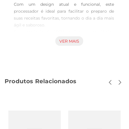
Com um design atual e funcional, este 
processador é ideal para facilitar o preparo de 
suas receitas favoritas, tornando o dia a dia mais 
ágil e saboroso.

Com potência de 600W, o Processador Walita 
garante um desempenho excepcional, 
VER MAIS
permitindo que você processe uma variedade de 
ingredientes com facilidade. Seu tamanho 
compacto, com altura de 32,7 cm, largura de 19,4 
cm e profundidade de 21,2 cm, faz dele um aliado 
que se adapta a qualquer espaço na sua cozinha, 
Produtos Relacionados
sem ocupar muito lugar.

Principais características do Processador Walita 
RI7300/93:

 Potência: 600W para um processamento rápido 
e eficiente.

 Dimensões: 32,7 cm de altura, 19,4 cm de largura 
e 21,2 cm de profundidade.

 Peso: Leve,com apenas 1,35 kg, facilitando o 