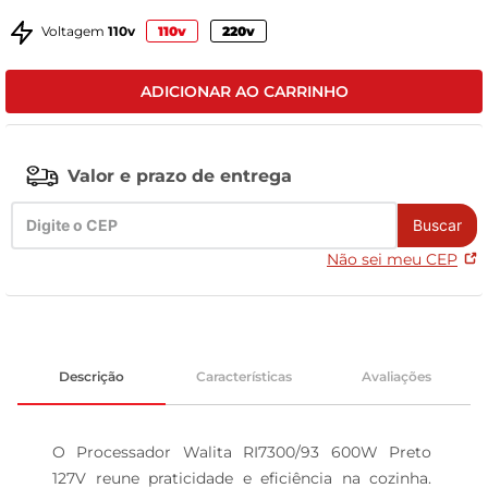
celular
Voltagem
110v
110v
220v
ADICIONAR AO CARRINHO
Valor e prazo de entrega
Buscar
Não sei meu CEP
Descrição
Características
Avaliações
O Processador Walita RI7300/93 600W Preto 
127V reune praticidade e eficiência na cozinha. 