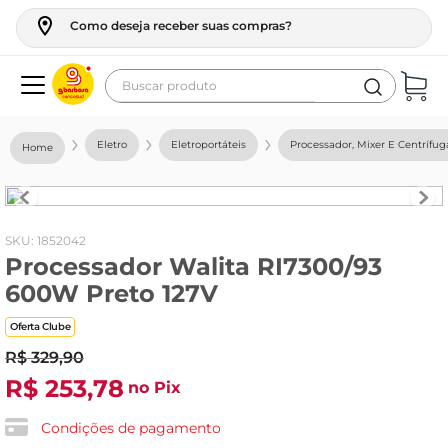
Como deseja receber suas compras?
Buscar produto
Termos mais buscados
Eletro
Eletroportáteis
Processador, Mixer E Centrífug
geladeira
maquina lavar
fogao
:
1852042
Processador Walita RI7300/93
café
600W Preto 127V
cerveja
Oferta Clube
frango
R$
329
,
90
leite
R$
253
,
78
no Pix
vinho
Condições de pagamento
leite pó