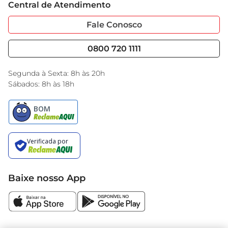
Central de Atendimento
Sobre Privacidade
Garantia Estendida
Portal do Fornecedo
Código de Ética
Fale Conosco
Nossas Lojas
Serviços
Cencosud Media
Blog GBarbosa
0800 720 1111
Black Friday
Encarte do Dia
Segunda à Sexta: 8h às 20h
Sábados: 8h às 18h
Baixe nosso App