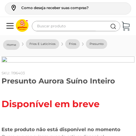
Como deseja receber suas compras?
Buscar produto
Termos mais buscados
Frios E Laticínios
Frios
Presunto
geladeira
maquina lavar
fogao
:
1196403
Presunto Aurora Suíno Inteiro
café
cerveja
Disponível em breve
frango
leite
vinho
leite pó