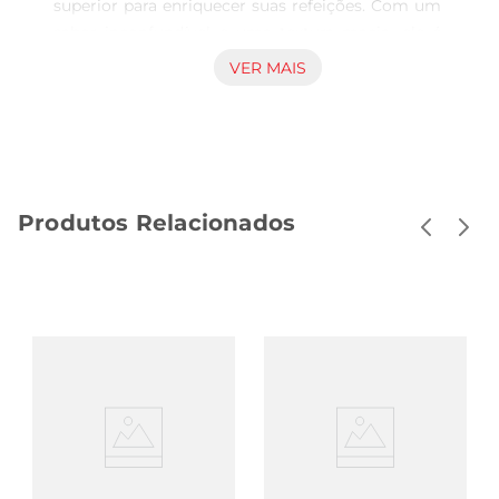
superior para enriquecer suas refeições. Com um 
sabor inconfundível e uma textura macia, ele é 
perfeito para ser servido em fatias, seja em um 
VER MAIS
lanche, em tábuas de frios ou como 
acompanhamento em pratosquentes. Sua 
versatilidade permite que você o utilize em 
diversas receitas, desde um simples sanduíche 
até pratos mais elaborados.

Produtos Relacionados
Qualidade que Você Pode Confiar  

Produzido pela Aurora, uma marca reconhecida 
pela excelência em produtos alimentícios, o 
presunto suíno é elaborado com carne suína 
selecionada, garantindo um sabor autêntico e 
uma experiência gastronômica de alta qualidade. 
O processo de cura é realizado com rigor, 
respeitando as normas de segurança alimentar, o 
que resulta em um produto saboroso e seguro 
para o consumo.

Ideal para Reuniões e Festas  
