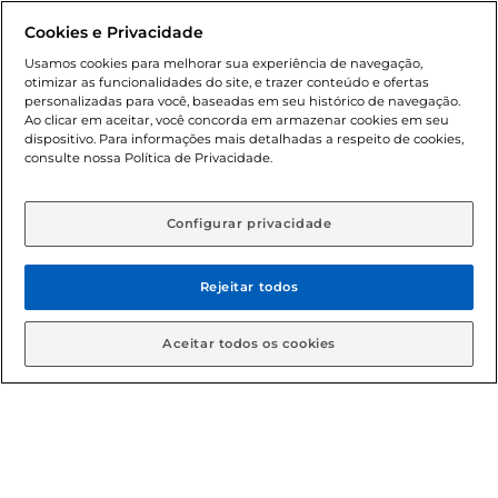
Formas de pagamento
Cookies e Privacidade
Usamos cookies para melhorar sua experiência de navegação,
Dúvidas frequentes (FAQ)
otimizar as funcionalidades do site, e trazer conteúdo e ofertas
personalizadas para você, baseadas em seu histórico de navegação.
Política de troca e devolução
Ao clicar em aceitar, você concorda em armazenar cookies em seu
dispositivo. Para informações mais detalhadas a respeito de cookies,
consulte nossa Política de Privacidade.
Política de entrega
Configurar privacidade
Rejeitar todos
Aceitar todos os cookies
Condições gerais: Em caso de divergência de valores, o
valor válido é o do carrinho de compras. Fotos ilustrativas.
Compras sujeitas a confirmação de estoque. Compras
podem ser canceladas em caso de suspeita de fraude. A fim
de garantir o acesso de um maior número de clientes as
nossas promoções, a compra de produtos com preços