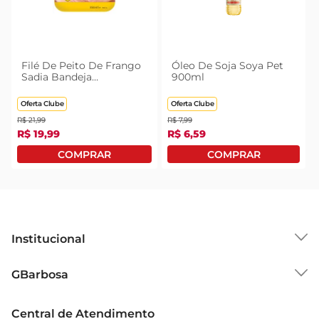
Filé De Peito De Frango
Óleo De Soja Soya Pet
Sadia Bandeja
900ml
Congelado 1kg
Oferta Clube
Oferta Clube
R$
21
,
99
R$
7
,
99
R$
19
,
99
R$
6
,
59
Institucional
Sobre o GBarbosa
GBarbosa
Grupo Cencosud
Trabalhe Conosco
Cartão GBarbosa
Central de Atendimento
Sobre Privacidade
Garantia Estendida