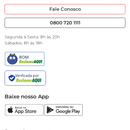
Portal do Fornecedo
Código de Ética
Fale Conosco
Nossas Lojas
Serviços
Cencosud Media
Blog GBarbosa
0800 720 1111
Black Friday
Encarte do Dia
Segunda à Sexta: 8h às 20h
Sábados: 8h às 18h
Baixe nosso App