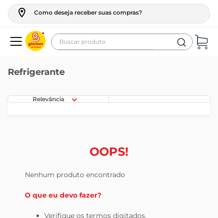
Como deseja receber suas compras?
Buscar produto
Termos mais buscados
Refrigerante
geladeira
maquina lavar
Relevância
fogao
café
cerveja
OOPS!
frango
Nenhum produto encontrado
leite
O que eu devo fazer?
vinho
leite pó
Verifique os termos digitados.