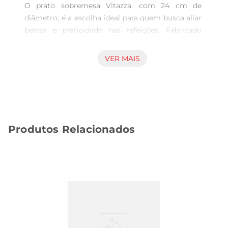
O prato sobremesa Vitazza, com 24 cm de 
diâmetro, é a escolha ideal para quem busca aliar 
beleza e praticidade nas refeições. Fabricado 
emPET, um material leve e resistente, este prato 
é perfeito para servir sobremesas, saladas ou até 
VER MAIS
mesmo pequenas porções de pratos principais. 
Seu design moderno e clean traz um toque de 
sofisticação à mesa, tornando cada refeição um 
momento especial.

Versatilidade para Diferentes Ocasiões  

Produtos Relacionados
Este prato é ideal para diversas situações, desde 
um jantar em família até festas e eventos. Sua 
versatilidade permite que você o utilize tanto em 
ambientes internos quanto externos, sendo uma 
excelente opção para piqueniques, churrascos ou 
confraternizações. A leveza do material facilita o 
transporte e a disposição na mesa, garantindo 
que você possa aproveitar cada momento sem 
preocupações.
