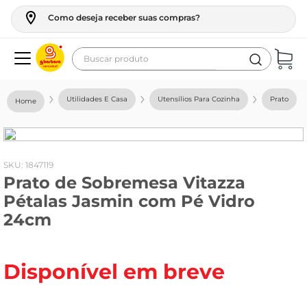
Como deseja receber suas compras?
Buscar produto
Termos mais buscados
Utilidades E Casa
Utensílios Para Cozinha
Prato
geladeira
maquina lavar
fogao
:
1847119
Prato de Sobremesa Vitazza
café
Pétalas Jasmin com Pé Vidro
cerveja
24cm
frango
leite
Disponível em breve
vinho
leite pó