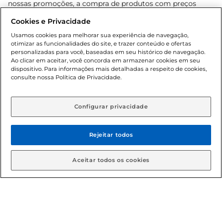
nossas promoções, a compra de produtos com preços
promocionais poderá ter sua quantidade limitada por
Cookies e Privacidade
cliente. Os preços, ofertas e condições são exclusivos para
o e-commerce e válidos durante o dia de hoje, podendo
Usamos cookies para melhorar sua experiência de navegação,
otimizar as funcionalidades do site, e trazer conteúdo e ofertas
sofrer alterações sem prévia notificação. Proibida a venda
personalizadas para você, baseadas em seu histórico de navegação.
de bebidas alcoólicas para menores de 18 anos, conforme
Ao clicar em aceitar, você concorda em armazenar cookies em seu
Lei n.º 8069/90, art. 81, inciso II (Estatuto da Criança e do
dispositivo. Para informações mais detalhadas a respeito de cookies,
Adolescente). Preços e condições exclusivos para o
consulte nossa Política de Privacidade.
www.gbarbosa.com.br
, podendo sofrer alterações sem
aviso prévio. O valor mínimo para as compras on-line é de
R$ 80,00.
Configurar privacidade
Rejeitar todos
© 2026 Copyright. Todos os direitos
reservados Gbarbosa.
Aceitar todos os cookies
Cencosud Brasil Comercial SA.CNPJ sob n° 39.346.861/0350-38 .
Sediada na Av. das Nações Unidas, 12.995, 21º andar, CEP:
04.578-000, Bairro Brooklin Paulista, na cidade de São Paulo -