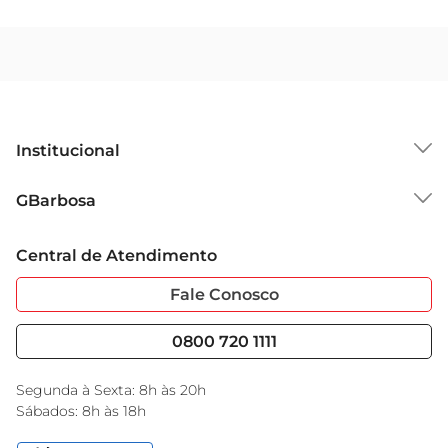
Institucional
Sobre o GBarbosa
GBarbosa
Grupo Cencosud
Trabalhe Conosco
Cartão GBarbosa
Central de Atendimento
Sobre Privacidade
Garantia Estendida
Portal do Fornecedo
Código de Ética
Fale Conosco
Nossas Lojas
Serviços
Cencosud Media
Blog GBarbosa
0800 720 1111
Black Friday
Encarte do Dia
Segunda à Sexta: 8h às 20h
Sábados: 8h às 18h