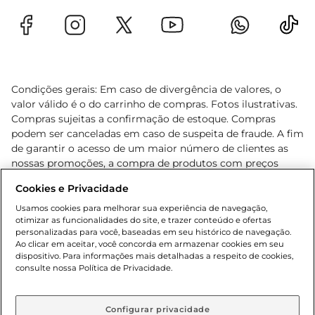
Condições gerais: Em caso de divergência de valores, o
valor válido é o do carrinho de compras. Fotos ilustrativas.
Compras sujeitas a confirmação de estoque. Compras
podem ser canceladas em caso de suspeita de fraude. A fim
de garantir o acesso de um maior número de clientes as
nossas promoções, a compra de produtos com preços
promocionais poderá ter sua quantidade limitada por
Cookies e Privacidade
cliente. Os preços, ofertas e condições são exclusivos para
o e-commerce e válidos durante o dia de hoje, podendo
Usamos cookies para melhorar sua experiência de navegação,
otimizar as funcionalidades do site, e trazer conteúdo e ofertas
sofrer alterações sem prévia notificação. Proibida a venda
personalizadas para você, baseadas em seu histórico de navegação.
de bebidas alcoólicas para menores de 18 anos, conforme
Ao clicar em aceitar, você concorda em armazenar cookies em seu
Lei n.º 8069/90, art. 81, inciso II (Estatuto da Criança e do
dispositivo. Para informações mais detalhadas a respeito de cookies,
Adolescente). Preços e condições exclusivos para o
consulte nossa Política de Privacidade.
www.gbarbosa.com.br
, podendo sofrer alterações sem
aviso prévio. O valor mínimo para as compras on-line é de
R$ 80,00.
Configurar privacidade