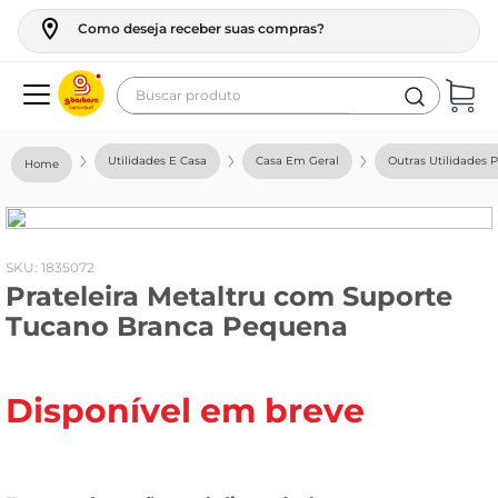
Como deseja receber suas compras?
Buscar produto
Termos mais buscados
Utilidades E Casa
Casa Em Geral
Outras Utilidades 
geladeira
maquina lavar
fogao
:
1835072
Prateleira Metaltru com Suporte
café
Tucano Branca Pequena
cerveja
frango
Disponível em breve
leite
vinho
leite pó