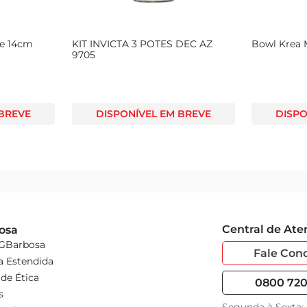
me 14cm
KIT INVICTA 3 POTES DEC AZ
Bowl Krea 
9705
 BREVE
DISPONÍVEL EM BREVE
DISPO
Central de At
osa
 GBarbosa
Fale Con
a Estendida
de Ética
0800 720 
s