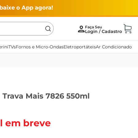
baixe o App agora!
rini
TVs
Fornos e Micro-Ondas
Eletroportáteis
Ar Condicionado
l Trava Mais 7826 550ml
l em breve