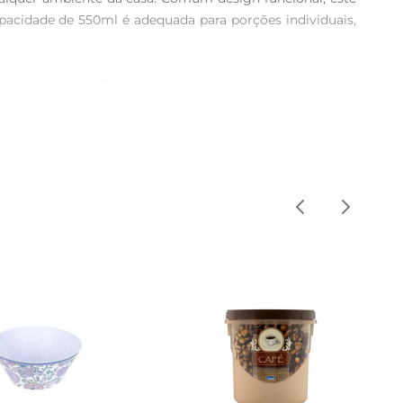
pacidade de 550ml é adequada para porções individuais, 
ente. Isso significa que você pode armazenar líquidos e 
eche o pote com praticidade, tornando o seu dia a dia 
e de BPA, garantindo que seus alimentos estejam seguros e 
enar lanches, ou até mesmo em atividades de lazer, como 
 e à mão.

eutro. Evite o uso de produtos abrasivos que possam 
as não deve ser utilizado em microondas ou forno.