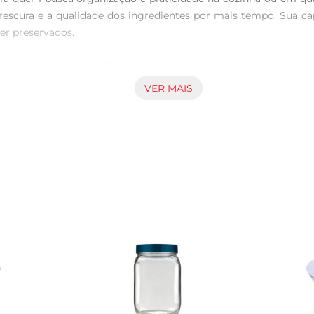
rescura e a qualidade dos ingredientes por mais tempo. Sua ca
er preservados.

istema de fechamento Trava Mais, que garante uma vedação efici
o de travamento é fácil de usar, permitindo que você abra e f
VER MAIS
é resistente e durável, ideal para uso diário. O material é livr
sporte, seja para levar na bolsa ou para armazenar na geladeira.

tilizado em diversos ambientes, como no escritório para armaz
indispensável na sua rotina, ajudando a manter tudo organizado
ecomendase a lavagem à mão com esponja macia e detergente n
amento de alimentos em temperatura ambiente e na geladeira, m