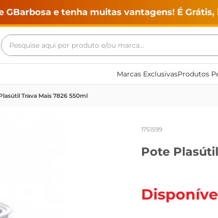
e GBarbosa e tenha muitas vantagens! É Grátis, 
Pesquise aqui por produto e/ou marca...
Termos mais buscados
Marcas Exclusivas
Produtos Pe
geladeira
Plasútil Trava Mais 7826 550ml
maquina lavar
fogao
1751599
café
Pote Plasúti
cerveja
frango
leite
Disponíve
vinho
leite pó