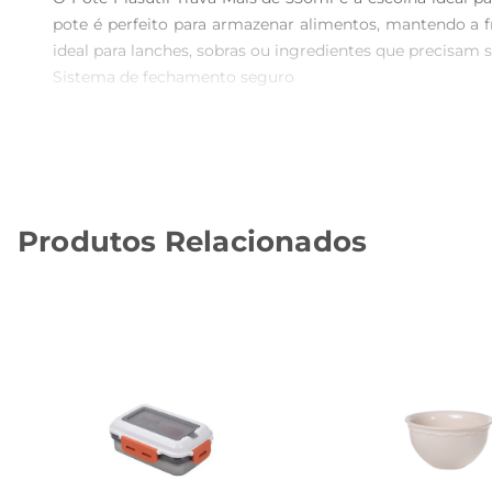
pote é perfeito para armazenar alimentos, mantendo a f
ideal para lanches, sobras ou ingredientes que precisam s
Sistema de fechamento seguro  

Uma das principais características deste pote é o seu s
alimentos sem se preocupar com vazamentos. O mecanism
mais ágil.

Material de qualidade e durabilidade  

Fabricado em plástico de alta qualidade, o Pote Plasutil 
Produtos Relacionados
saudáveis. Além disso, o pote é leve, o que facilita o tran
Versatilidade de uso  

Este pote não se limita apenas àcozinha. Ele pode ser u
piqueniques. Sua versatilidade faz com que seja um item 
Cuidados e recomendações  

Para garantir a longevidade do seu Pote Plasutil, r
danificar o material. O pote é adequado para o armazen