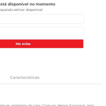
Me avise
Características
ualquer ambiente da casa. Comum design funcional, este 