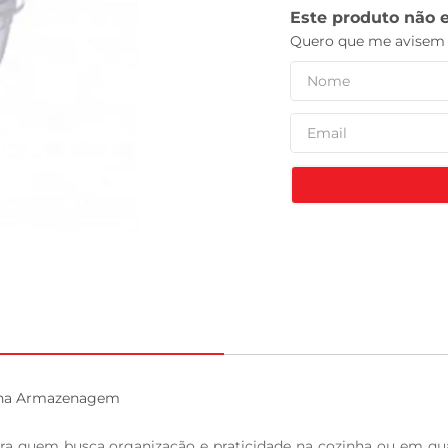
celular
a na Armazenagem

para quem busca organização e praticidade na cozinha ou em q