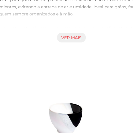
dientes, evitando a entrada de ar e umidade. Ideal para grãos, fa
fiquem sempre organizados e à mão.

te Hermético Ruvolo assegura a segurança dos seus alimentos.
o o sabor e a textura dos alimentos por mais tempo. Além 
VER MAIS
sem preocupações.

ote apresenta um design que facilita o empilhamento e a orga
te fácil identificação do conteúdo. O formato arredondado e a 
 à sua coleção de utensílios de cozinha.

quam a diferentes espaços, sendo fácil de armazenar em prat
tergente neutro, evitando o uso de produtos abrasivos. Com 
item decorativo em sua cozinha, unindo funcionalidade e esté