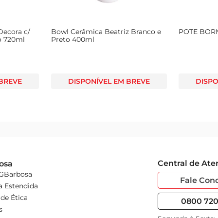
 Decora c/
Bowl Cerâmica Beatriz Branco e
POTE BORM
o 720ml
Preto 400ml
 BREVE
DISPONÍVEL EM BREVE
DISPO
Central de At
osa
 GBarbosa
Fale Con
a Estendida
de Ética
0800 720 
s