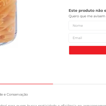
leite pó
e e Conservação

ideal para quem busca praticidade e eficiência no armazename