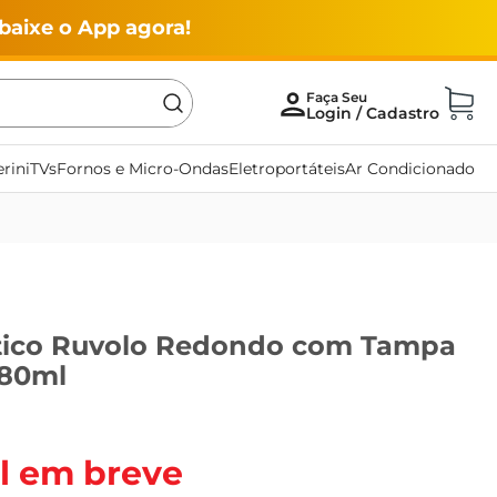
baixe o App agora!
rini
TVs
Fornos e Micro-Ondas
Eletroportáteis
Ar Condicionado
tico Ruvolo Redondo com Tampa
780ml
l em breve