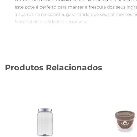
este pote é perfeito para manter a frescura dos seus ingre
à sua rotina na cozinha, garantindo que seus alimentos 
Material de qualidade e segurança  

Fabricado em material resistente e livre de BPA, o Po
um fechamento seguro, evitando vazamentos e mantend
permitindo que você utilize o pote por longos períodos 
Design prático e versátil  

Com capacidade ideal para diversas necessidades, o p
Produtos Relacionados
trazum toque de estilo à sua cozinha, mas também permi
conveniente, tornando este pote uma adição indispensável
Especificações e cuidados  

O Pote Hermético Ruvolo possui dimensões que se ade
recomendase a lavagem manual com esponja macia e de
necessidades de armazenamento, mas tambémse torna um 