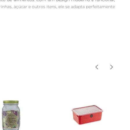
rinhas, açúcar e outros itens, ele se adapta perfeitamente 
 A tampa possui um sistema de vedação que proporciona 
disso, sua construção robusta garante durabilidade, 
nização em sua despensa. Sua cor vibrante não apenas 
tampa de fácil abertura tornam o uso diário ainda mais 
eleiras ou armários. Para garantir sua longevidade, 
essas características, o pote não só atende às suas 
tica.