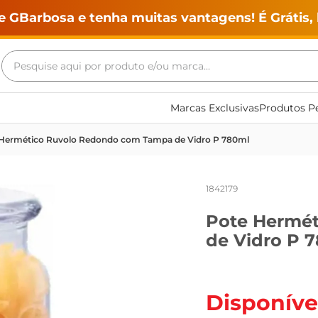
e GBarbosa e tenha muitas vantagens! É Grátis, 
Pesquise aqui por produto e/ou marca...
Termos mais buscados
Marcas Exclusivas
Produtos Pe
geladeira
Hermético Ruvolo Redondo com Tampa de Vidro P 780ml
maquina lavar
fogao
1842179
café
Pote Hermé
cerveja
de Vidro P 
frango
vinho
leite
Disponíve
tv