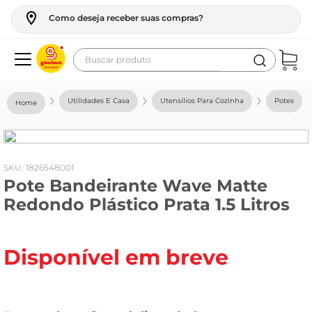
Como deseja receber suas compras?
Buscar produto
Termos mais buscados
Utilidades E Casa
Utensílios Para Cozinha
Potes
geladeira
maquina lavar
fogao
:
1826548001
Pote Bandeirante Wave Matte
café
Redondo Plástico Prata 1.5 Litros
cerveja
frango
Disponível em breve
vinho
leite
tv