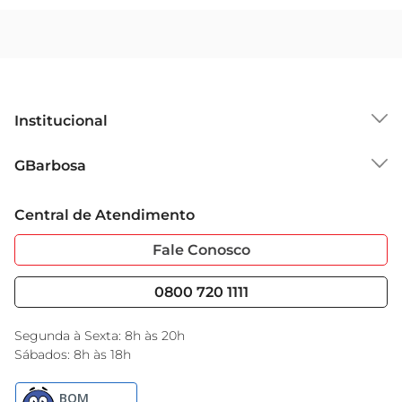
Institucional
Sobre o GBarbosa
GBarbosa
Grupo Cencosud
Trabalhe Conosco
Cartão GBarbosa
Central de Atendimento
Sobre Privacidade
Garantia Estendida
Portal do Fornecedo
Código de Ética
Fale Conosco
Nossas Lojas
Serviços
Cencosud Media
Blog GBarbosa
0800 720 1111
Black Friday
Encarte do Dia
Segunda à Sexta: 8h às 20h
Sábados: 8h às 18h