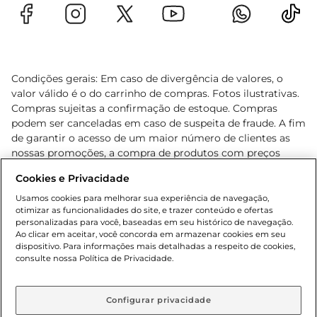
Condições gerais: Em caso de divergência de valores, o
valor válido é o do carrinho de compras. Fotos ilustrativas.
Compras sujeitas a confirmação de estoque. Compras
podem ser canceladas em caso de suspeita de fraude. A fim
de garantir o acesso de um maior número de clientes as
nossas promoções, a compra de produtos com preços
promocionais poderá ter sua quantidade limitada por
Cookies e Privacidade
cliente. Os preços, ofertas e condições são exclusivos para
o e-commerce e válidos durante o dia de hoje, podendo
Usamos cookies para melhorar sua experiência de navegação,
otimizar as funcionalidades do site, e trazer conteúdo e ofertas
sofrer alterações sem prévia notificação. Proibida a venda
personalizadas para você, baseadas em seu histórico de navegação.
de bebidas alcoólicas para menores de 18 anos, conforme
Ao clicar em aceitar, você concorda em armazenar cookies em seu
Lei n.º 8069/90, art. 81, inciso II (Estatuto da Criança e do
dispositivo. Para informações mais detalhadas a respeito de cookies,
Adolescente). Preços e condições exclusivos para o
consulte nossa Política de Privacidade.
www.gbarbosa.com.br
, podendo sofrer alterações sem
aviso prévio. O valor mínimo para as compras on-line é de
R$ 80,00.
Configurar privacidade