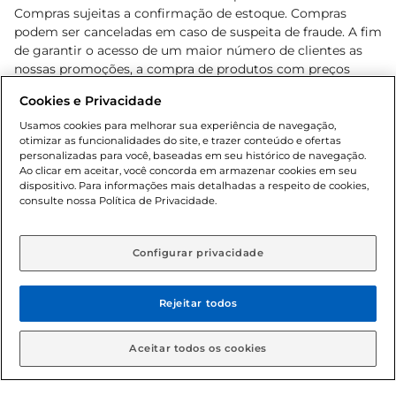
Compras sujeitas a confirmação de estoque. Compras
podem ser canceladas em caso de suspeita de fraude. A fim
de garantir o acesso de um maior número de clientes as
nossas promoções, a compra de produtos com preços
promocionais poderá ter sua quantidade limitada por
Cookies e Privacidade
cliente. Os preços, ofertas e condições são exclusivos para
o e-commerce e válidos durante o dia de hoje, podendo
Usamos cookies para melhorar sua experiência de navegação,
otimizar as funcionalidades do site, e trazer conteúdo e ofertas
sofrer alterações sem prévia notificação. Proibida a venda
personalizadas para você, baseadas em seu histórico de navegação.
de bebidas alcoólicas para menores de 18 anos, conforme
Ao clicar em aceitar, você concorda em armazenar cookies em seu
Lei n.º 8069/90, art. 81, inciso II (Estatuto da Criança e do
dispositivo. Para informações mais detalhadas a respeito de cookies,
Adolescente). Preços e condições exclusivos para o
consulte nossa Política de Privacidade.
www.gbarbosa.com.br
, podendo sofrer alterações sem
aviso prévio. O valor mínimo para as compras on-line é de
R$ 80,00.
Configurar privacidade
Rejeitar todos
© 2026 Copyright. Todos os direitos
reservados Gbarbosa.
Aceitar todos os cookies