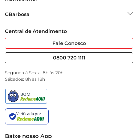
Sobre o GBarbosa
GBarbosa
Grupo Cencosud
Trabalhe Conosco
Cartão GBarbosa
Central de Atendimento
Sobre Privacidade
Garantia Estendida
Portal do Fornecedo
Código de Ética
Fale Conosco
Nossas Lojas
Serviços
Cencosud Media
Blog GBarbosa
0800 720 1111
Black Friday
Encarte do Dia
Segunda à Sexta: 8h às 20h
Sábados: 8h às 18h
Baixe nosso App