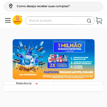
Como deseja receber suas compras?
Buscar produto
Termos mais buscados
geladeira
maquina lavar
fogao
café
cerveja
frango
Relevância
leite
vinho
leite pó