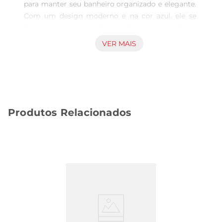
para manter seu banheiro organizado e elegante. 
Com um design moderno e na cor azul, ele se 
destaca como um item prático que combina 
com diferentes estilos de decoração. Este 
VER MAIS
acessório é perfeito para quem busca 
funcionalidade semabrir mão da estética, 
proporcionando um toque de cor e sofisticação 
ao ambiente.

Materiais de Qualidade  

Produtos Relacionados
Fabricado em plástico resistente, o Porta 
Sabonete Líquido Krea é leve e durável, 
garantindo que você possa utilizálo diariamente 
sem preocupações. O material é fácil de limpar, o 
que facilita a manutenção da higiene e a 
conservação do produto ao longo do tempo. 
Além disso, sua construção robusta assegura que 
o dispenser não quebre facilmente, mesmo em 
ambientes com movimento intenso.

Uso Prático e Versátil  
