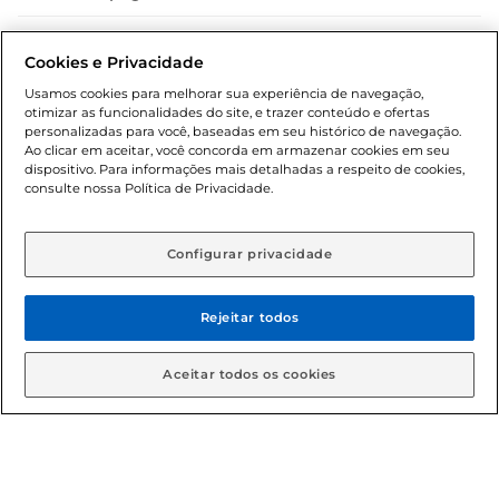
Dúvidas frequentes (FAQ)
Cookies e Privacidade
Política de troca e devolução
Usamos cookies para melhorar sua experiência de navegação,
otimizar as funcionalidades do site, e trazer conteúdo e ofertas
Política de entrega
personalizadas para você, baseadas em seu histórico de navegação.
Ao clicar em aceitar, você concorda em armazenar cookies em seu
dispositivo. Para informações mais detalhadas a respeito de cookies,
consulte nossa Política de Privacidade.
Configurar privacidade
Rejeitar todos
Condições gerais: Em caso de divergência de valores, o
valor válido é o do carrinho de compras. Fotos ilustrativas.
Aceitar todos os cookies
Compras sujeitas a confirmação de estoque. Compras
podem ser canceladas em caso de suspeita de fraude. A fim
de garantir o acesso de um maior número de clientes as
nossas promoções, a compra de produtos com preços
promocionais poderá ter sua quantidade limitada por