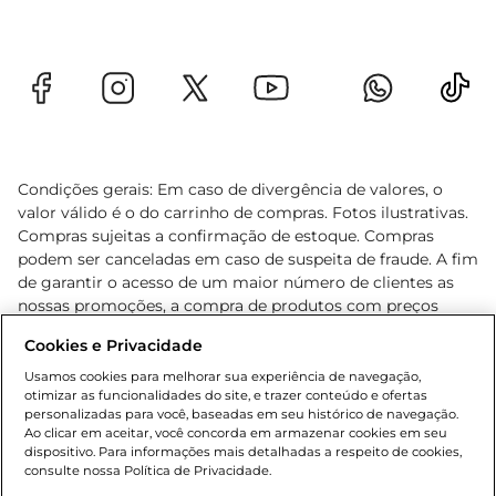
Condições gerais: Em caso de divergência de valores, o
valor válido é o do carrinho de compras. Fotos ilustrativas.
Compras sujeitas a confirmação de estoque. Compras
podem ser canceladas em caso de suspeita de fraude. A fim
de garantir o acesso de um maior número de clientes as
nossas promoções, a compra de produtos com preços
promocionais poderá ter sua quantidade limitada por
Cookies e Privacidade
cliente. Os preços, ofertas e condições são exclusivos para
o e-commerce e válidos durante o dia de hoje, podendo
Usamos cookies para melhorar sua experiência de navegação,
otimizar as funcionalidades do site, e trazer conteúdo e ofertas
sofrer alterações sem prévia notificação. Proibida a venda
personalizadas para você, baseadas em seu histórico de navegação.
de bebidas alcoólicas para menores de 18 anos, conforme
Ao clicar em aceitar, você concorda em armazenar cookies em seu
Lei n.º 8069/90, art. 81, inciso II (Estatuto da Criança e do
dispositivo. Para informações mais detalhadas a respeito de cookies,
Adolescente). Preços e condições exclusivos para o
consulte nossa Política de Privacidade.
www.gbarbosa.com.br
, podendo sofrer alterações sem