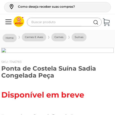
Como deseja receber suas compras?
Buscar produto
Termos mais buscados
Carnes E Aves
Carnes
Suínas
geladeira
maquina lavar
fogao
:
1746783
Ponta de Costela Suína Sadia
café
Congelada Peça
cerveja
frango
Disponível em breve
leite
vinho
leite pó