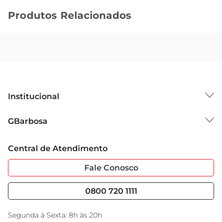
Produtos Relacionados
Institucional
Sobre o GBarbosa
GBarbosa
Grupo Cencosud
Trabalhe Conosco
Cartão GBarbosa
Central de Atendimento
Sobre Privacidade
Garantia Estendida
Portal do Fornecedo
Código de Ética
Fale Conosco
Nossas Lojas
Serviços
Cencosud Media
Blog GBarbosa
0800 720 1111
Black Friday
Encarte do Dia
Segunda à Sexta: 8h às 20h