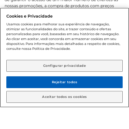
nossas promoções, a compra de produtos com preços
promocionais poderá ter sua quantidade limitada por
Cookies e Privacidade
cliente. Os preços, ofertas e condições são exclusivos para
o e-commerce e válidos durante o dia de hoje, podendo
Usamos cookies para melhorar sua experiência de navegação,
otimizar as funcionalidades do site, e trazer conteúdo e ofertas
sofrer alterações sem prévia notificação. Proibida a venda
personalizadas para você, baseadas em seu histórico de navegação.
de bebidas alcoólicas para menores de 18 anos, conforme
Ao clicar em aceitar, você concorda em armazenar cookies em seu
Lei n.º 8069/90, art. 81, inciso II (Estatuto da Criança e do
dispositivo. Para informações mais detalhadas a respeito de cookies,
Adolescente). Preços e condições exclusivos para o
consulte nossa Política de Privacidade.
www.gbarbosa.com.br
, podendo sofrer alterações sem
aviso prévio. O valor mínimo para as compras on-line é de
R$ 80,00.
Configurar privacidade
Rejeitar todos
© 2026 Copyright. Todos os direitos
reservados Gbarbosa.
Aceitar todos os cookies
Cencosud Brasil Comercial SA.CNPJ sob n° 39.346.861/0350-38 .
Sediada na Av. das Nações Unidas, 12.995, 21º andar, CEP: