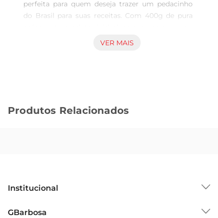
perfeita para quem deseja trazer um pedacinho 
do Brasil para suas receitas. Com 400g de pura 
polpa, este produto é ideal para preparar sucos, 
smoothies, sobremesas ou até mesmo para dar 
VER MAIS
um toque especial em pratos salgados. O sabor 
autêntico do caju é preservado, garantindo uma 
experiência gustativa que remete às frutas 
frescas colhidas na hora.

Qualidade e frescor em cada embalagem  

Produtos Relacionados
Produzida com frutas selecionadas, a polpa é 
processada de forma a manter suas propriedades 
nutricionais eo frescor característico do caju. 
Sem adição de conservantes ou açúcares, é uma 
opção saudável para quem busca uma 
alimentação equilibrada. Cada embalagem é 
cuidadosamente elaborada para garantir que 
Institucional
você tenha sempre à disposição um produto de 
qualidade, pronto para uso.

Sobre o GBarbosa
GBarbosa
Versatilidade na cozinha  
