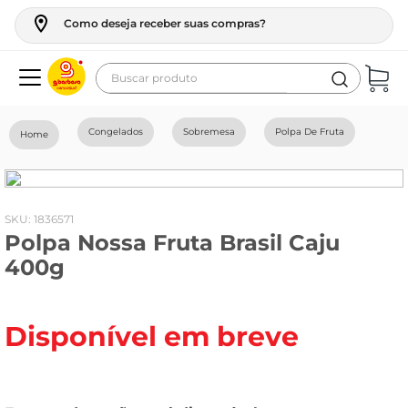
Como deseja receber suas compras?
Buscar produto
Termos mais buscados
Congelados
Sobremesa
Polpa De Fruta
geladeira
maquina lavar
fogao
:
1836571
Polpa Nossa Fruta Brasil Caju
café
400g
cerveja
frango
Disponível em breve
vinho
leite
tv