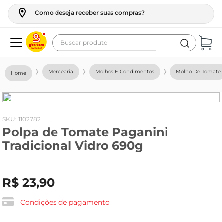
Como deseja receber suas compras?
Buscar produto
Termos mais buscados
Mercearia
Molhos E Condimentos
Molho De Tomate
geladeira
maquina lavar
fogao
:
1102782
Polpa de Tomate Paganini
café
Tradicional Vidro 690g
cerveja
frango
R$
23
,
90
vinho
leite
Condições de pagamento
tv