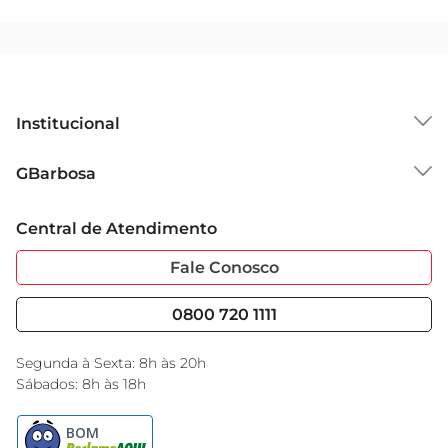
Institucional
Sobre o GBarbosa
GBarbosa
Grupo Cencosud
Trabalhe Conosco
Cartão GBarbosa
Central de Atendimento
Sobre Privacidade
Garantia Estendida
Portal do Fornecedo
Código de Ética
Fale Conosco
Nossas Lojas
Serviços
Cencosud Media
Blog GBarbosa
0800 720 1111
Black Friday
Encarte do Dia
Segunda à Sexta: 8h às 20h
Sábados: 8h às 18h