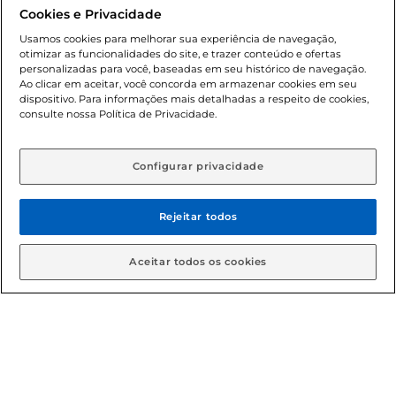
promocionais poderá ter sua quantidade limitada por
Cookies e Privacidade
cliente. Os preços, ofertas e condições são exclusivos para
o e-commerce e válidos durante o dia de hoje, podendo
Usamos cookies para melhorar sua experiência de navegação,
otimizar as funcionalidades do site, e trazer conteúdo e ofertas
sofrer alterações sem prévia notificação. Proibida a venda
personalizadas para você, baseadas em seu histórico de navegação.
de bebidas alcoólicas para menores de 18 anos, conforme
Ao clicar em aceitar, você concorda em armazenar cookies em seu
Lei n.º 8069/90, art. 81, inciso II (Estatuto da Criança e do
dispositivo. Para informações mais detalhadas a respeito de cookies,
Adolescente). Preços e condições exclusivos para o
consulte nossa Política de Privacidade.
www.gbarbosa.com.br
, podendo sofrer alterações sem
aviso prévio. O valor mínimo para as compras on-line é de
R$ 80,00.
Configurar privacidade
Rejeitar todos
© 2026 Copyright. Todos os direitos
reservados Gbarbosa.
Aceitar todos os cookies
Cencosud Brasil Comercial SA.CNPJ sob n° 39.346.861/0350-38 .
Sediada na Av. das Nações Unidas, 12.995, 21º andar, CEP:
04.578-000, Bairro Brooklin Paulista, na cidade de São Paulo -
SP.