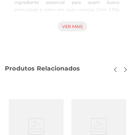
ingrediente essencial para quem busca 
praticidade e sabor em suas receitas. Com 520g 
de puro tomate selecionado, essa polpa é ideal 
para preparar molhos, sopas, guisados e muito 
VER MAIS
mais. Sua textura suave e rica em sabor traz um 
toque especial a pratos do dia a dia, tornando 
cada refeição mais saborosa e nutritiva.

Qualidade Cica  

Produzida com tomates frescos e selecionados, a 
Produtos Relacionados
Polpa de Tomate Cica Pomodoro garante um 
produto de alta qualidade. O processo de 
fabricação preserva o sabor natural do tomate, 
sem adição de conservantes, oferecendo um 
produto que respeita a tradição e a autenticidade 
da culinária. Assim, você pode cozinhar com 
confiança,sabendo que está utilizando um 
ingrediente de excelência.

Praticidade e Economia  

Em embalagens de 520g, a polpa é perfeita 