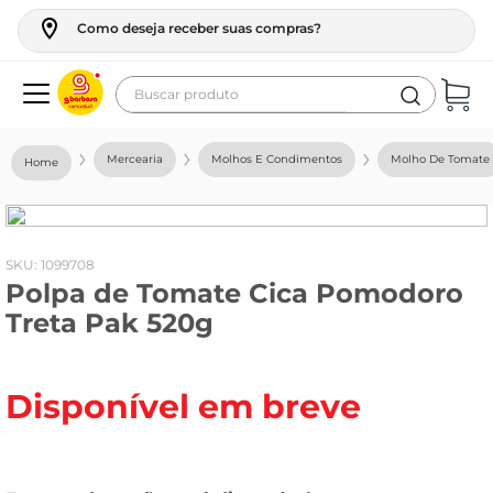
Como deseja receber suas compras?
Buscar produto
Termos mais buscados
Mercearia
Molhos E Condimentos
Molho De Tomate
geladeira
maquina lavar
fogao
:
1099708
Polpa de Tomate Cica Pomodoro
café
Treta Pak 520g
cerveja
frango
Disponível em breve
vinho
leite
tv