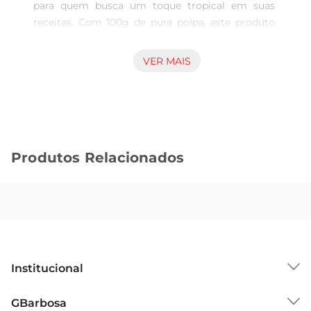
para quem busca um toque tropical em suas 
receitas. Com 100g de pura polpa, este produto 
traz a essência do maracujá, proporcionando um 
sabor intenso e refrescante. Ideal para preparar 
VER MAIS
sucos, sobremesas ou até mesmo para dar um 
novo ar a pratos salgados, a polpa é versátil e 
prática, facilitando o seu dia a dia na cozinha.

Qualidade e praticidade  

Produzida a partir de maracujás selecionados, a 
Produtos Relacionados
Polpa Shups garante um produto de alta 
qualidade, sem adição de conservantes ou 
açúcares. Com um processo de congelamento 
que preserva o sabor e os nutrientes da fruta, 
você pode desfrutar do gosto autêntico do 
maracujá a qualquer momento. Basta 
descongelar e usar 

Institucional
Sugestões de uso  

A polpa é perfeita para a elaboração de sucos 
Sobre o GBarbosa
GBarbosa
refrescantes, smoothies energéticos ou até 