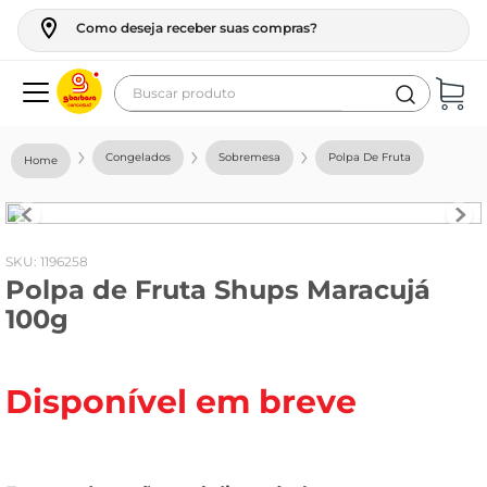
Como deseja receber suas compras?
Buscar produto
Termos mais buscados
Congelados
Sobremesa
Polpa De Fruta
geladeira
maquina lavar
fogao
:
1196258
Polpa de Fruta Shups Maracujá
café
100g
cerveja
frango
Disponível em breve
leite
vinho
leite pó