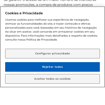
nossas promoções, a compra de produtos com preços
promocionais poderá ter sua quantidade limitada por
Cookies e Privacidade
cliente. Os preços, ofertas e condições são exclusivos para
o e-commerce e válidos durante o dia de hoje, podendo
Usamos cookies para melhorar sua experiência de navegação,
otimizar as funcionalidades do site, e trazer conteúdo e ofertas
sofrer alterações sem prévia notificação. Proibida a venda
personalizadas para você, baseadas em seu histórico de navegação.
de bebidas alcoólicas para menores de 18 anos, conforme
Ao clicar em aceitar, você concorda em armazenar cookies em seu
Lei n.º 8069/90, art. 81, inciso II (Estatuto da Criança e do
dispositivo. Para informações mais detalhadas a respeito de cookies,
Adolescente). Preços e condições exclusivos para o
consulte nossa Política de Privacidade.
www.gbarbosa.com.br
, podendo sofrer alterações sem
aviso prévio. O valor mínimo para as compras on-line é de
R$ 80,00.
Configurar privacidade
Rejeitar todos
© 2026 Copyright. Todos os direitos
reservados Gbarbosa.
Aceitar todos os cookies
Cencosud Brasil Comercial SA.CNPJ sob n° 39.346.861/0350-38 .
Sediada na Av. das Nações Unidas, 12.995, 21º andar, CEP: