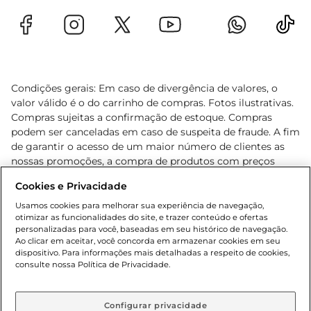
Condições gerais: Em caso de divergência de valores, o
valor válido é o do carrinho de compras. Fotos ilustrativas.
Compras sujeitas a confirmação de estoque. Compras
podem ser canceladas em caso de suspeita de fraude. A fim
de garantir o acesso de um maior número de clientes as
nossas promoções, a compra de produtos com preços
promocionais poderá ter sua quantidade limitada por
Cookies e Privacidade
cliente. Os preços, ofertas e condições são exclusivos para
o e-commerce e válidos durante o dia de hoje, podendo
Usamos cookies para melhorar sua experiência de navegação,
otimizar as funcionalidades do site, e trazer conteúdo e ofertas
sofrer alterações sem prévia notificação. Proibida a venda
personalizadas para você, baseadas em seu histórico de navegação.
de bebidas alcoólicas para menores de 18 anos, conforme
Ao clicar em aceitar, você concorda em armazenar cookies em seu
Lei n.º 8069/90, art. 81, inciso II (Estatuto da Criança e do
dispositivo. Para informações mais detalhadas a respeito de cookies,
Adolescente). Preços e condições exclusivos para o
consulte nossa Política de Privacidade.
www.gbarbosa.com.br
, podendo sofrer alterações sem
aviso prévio. O valor mínimo para as compras on-line é de
R$ 80,00.
Configurar privacidade