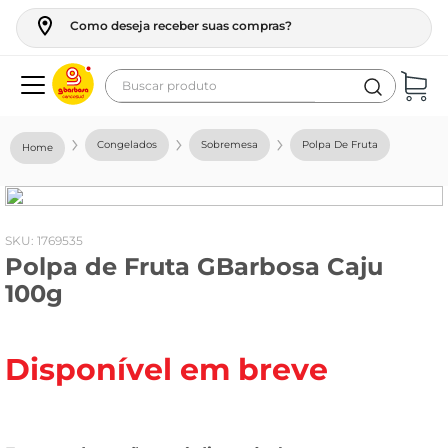
Como deseja receber suas compras?
Buscar produto
Termos mais buscados
Congelados
Sobremesa
Polpa De Fruta
geladeira
maquina lavar
fogao
:
1769535
Polpa de Fruta GBarbosa Caju
café
100g
cerveja
frango
Disponível em breve
leite
vinho
leite pó