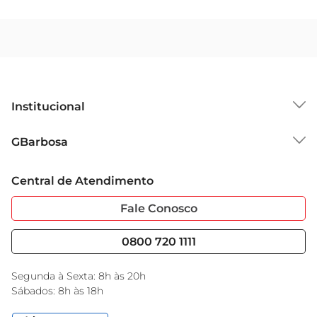
Institucional
Sobre o GBarbosa
GBarbosa
Grupo Cencosud
Trabalhe Conosco
Cartão GBarbosa
Central de Atendimento
Sobre Privacidade
Garantia Estendida
Portal do Fornecedo
Código de Ética
Fale Conosco
Nossas Lojas
Serviços
Cencosud Media
Blog GBarbosa
0800 720 1111
Black Friday
Encarte do Dia
Segunda à Sexta: 8h às 20h
Sábados: 8h às 18h