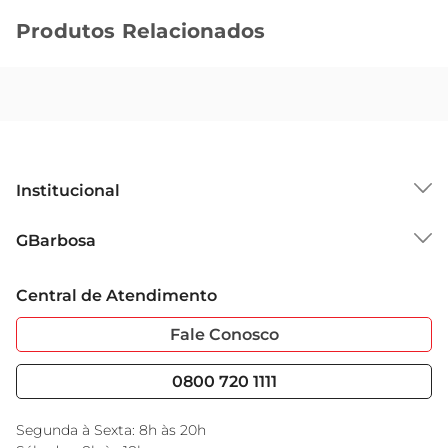
Produtos Relacionados
Institucional
Sobre o GBarbosa
GBarbosa
Grupo Cencosud
Trabalhe Conosco
Cartão GBarbosa
Central de Atendimento
Sobre Privacidade
Garantia Estendida
Portal do Fornecedo
Código de Ética
Fale Conosco
Nossas Lojas
Serviços
Cencosud Media
Blog GBarbosa
0800 720 1111
Black Friday
Encarte do Dia
Segunda à Sexta: 8h às 20h