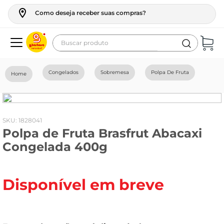
Como deseja receber suas compras?
Buscar produto
Termos mais buscados
Congelados
Sobremesa
Polpa De Fruta
geladeira
maquina lavar
fogao
:
1828041
Polpa de Fruta Brasfrut Abacaxi
café
Congelada 400g
cerveja
frango
Disponível em breve
leite
vinho
leite pó