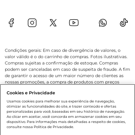
Condições gerais: Em caso de divergência de valores, o
valor válido é o do carrinho de compras. Fotos ilustrativas.
Compras sujeitas a confirmação de estoque. Compras
podem ser canceladas em caso de suspeita de fraude. A fim
de garantir o acesso de um maior número de clientes as
nossas promoções, a compra de produtos com preços
promocionais poderá ter sua quantidade limitada por
Cookies e Privacidade
cliente. Os preços, ofertas e condições são exclusivos para
o e-commerce e válidos durante o dia de hoje, podendo
Usamos cookies para melhorar sua experiência de navegação,
otimizar as funcionalidades do site, e trazer conteúdo e ofertas
sofrer alterações sem prévia notificação. Proibida a venda
personalizadas para você, baseadas em seu histórico de navegação.
de bebidas alcoólicas para menores de 18 anos, conforme
Ao clicar em aceitar, você concorda em armazenar cookies em seu
Lei n.º 8069/90, art. 81, inciso II (Estatuto da Criança e do
dispositivo. Para informações mais detalhadas a respeito de cookies,
Adolescente). Preços e condições exclusivos para o
consulte nossa Política de Privacidade.
www.gbarbosa.com.br
, podendo sofrer alterações sem