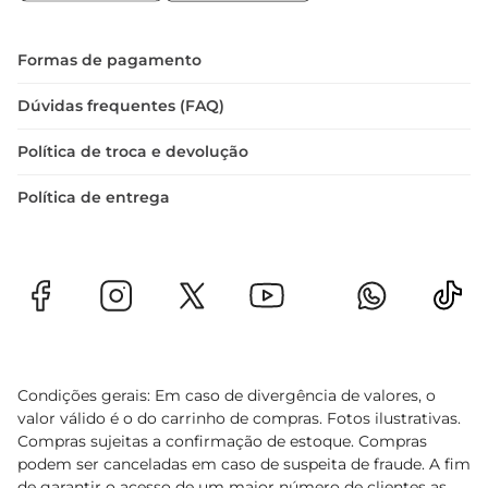
Para aproveitar ao máximo a Polpa de Fruta A. 
Polpa Graviola, experimente as seguintes 
sugestões:  

Formas de pagamento
 Misture com água ou leite para um suco 
refrescante.  

Dúvidas frequentes (FAQ)
 Adicione à sua receita de smoothie com banana 
Política de troca e devolução
e aveia.  

 Use como cobertura para panquecas ou waffles.  

Política de entrega
 Crie um molho frutado para acompanhar carnes 
grelhadas.

Com a Polpa de Fruta A. Polpa Graviola, você traz 
para sua mesa o sabor tropical e apraticidade que 
sua rotina merece.
Condições gerais: Em caso de divergência de valores, o
valor válido é o do carrinho de compras. Fotos ilustrativas.
Compras sujeitas a confirmação de estoque. Compras
podem ser canceladas em caso de suspeita de fraude. A fim
de garantir o acesso de um maior número de clientes as