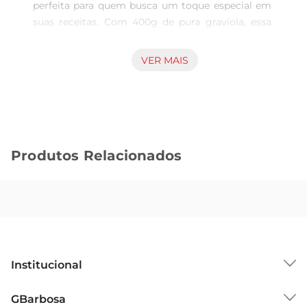
perfeita para quem busca um toque especial em 
suas receitas. Com 400g de pura graviola, essa 
polpa traz o frescor e a doçura natural da fruta, 
ideal para preparar sucos, smoothies, sobremesas 
VER MAIS
e até mesmo pratos salgados que pedem um 
toque frutado. A graviola é conhecida por seu 
sabor exótico e textura cremosa, que promete 
encantar o paladar.

Versatilidade na cozinha  

Produtos Relacionados
Essa polpa é extremamente versátil e pode ser 
utilizada em diversas preparações. Experimente 
adicionar à sua receita de sorvete caseiro, ou 
misturar em iogurtes e vitaminas para um café 
da manhã nutritivo e saboroso. Além disso, a 
polpa de graviola é uma excelente opção para 
quem deseja inovar em receitas de bolos e tortas, 
Institucional
proporcionando um sabor único e marcante.

Praticidade e qualidade  

Sobre o GBarbosa
GBarbosa
Em embalagem de 400g, a Polpa de Fruta A. 