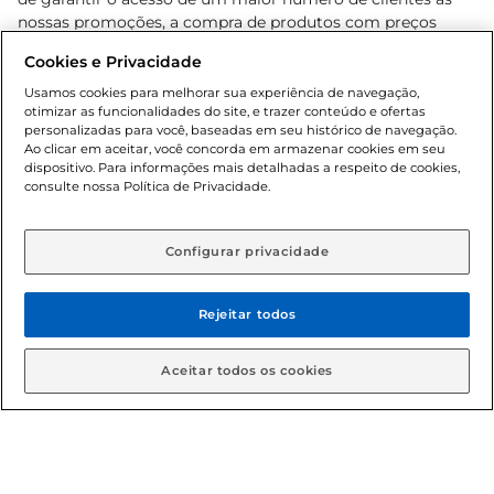
nossas promoções, a compra de produtos com preços
promocionais poderá ter sua quantidade limitada por
Cookies e Privacidade
cliente. Os preços, ofertas e condições são exclusivos para
o e-commerce e válidos durante o dia de hoje, podendo
Usamos cookies para melhorar sua experiência de navegação,
otimizar as funcionalidades do site, e trazer conteúdo e ofertas
sofrer alterações sem prévia notificação. Proibida a venda
personalizadas para você, baseadas em seu histórico de navegação.
de bebidas alcoólicas para menores de 18 anos, conforme
Ao clicar em aceitar, você concorda em armazenar cookies em seu
Lei n.º 8069/90, art. 81, inciso II (Estatuto da Criança e do
dispositivo. Para informações mais detalhadas a respeito de cookies,
Adolescente). Preços e condições exclusivos para o
consulte nossa Política de Privacidade.
www.gbarbosa.com.br
, podendo sofrer alterações sem
aviso prévio. O valor mínimo para as compras on-line é de
R$ 80,00.
Configurar privacidade
Rejeitar todos
© 2026 Copyright. Todos os direitos
reservados Gbarbosa.
Aceitar todos os cookies
Cencosud Brasil Comercial SA.CNPJ sob n° 39.346.861/0350-38 .
Sediada na Av. das Nações Unidas, 12.995, 21º andar, CEP: