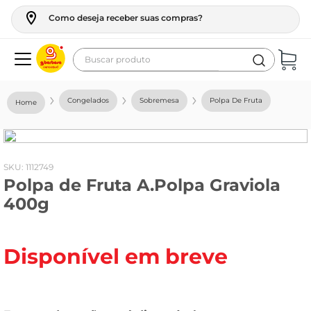
Como deseja receber suas compras?
Buscar produto
Termos mais buscados
Congelados
Sobremesa
Polpa De Fruta
geladeira
maquina lavar
fogao
:
1112749
Polpa de Fruta A.Polpa Graviola
café
400g
cerveja
frango
Disponível em breve
leite
vinho
leite pó