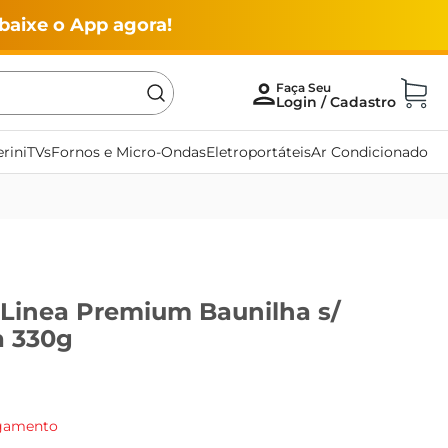
baixe o App agora!
rini
TVs
Fornos e Micro-Ondas
Eletroportáteis
Ar Condicionado
 Linea Premium Baunilha s/
a 330g
agamento