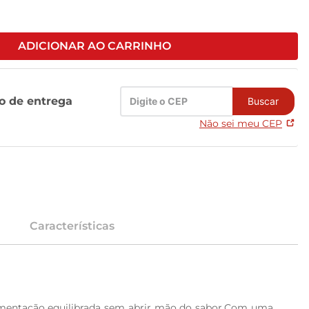
ADICIONAR AO CARRINHO
zo de entrega
Buscar
Não sei meu CEP
Características
imentação equilibrada sem abrir mão do sabor.Com uma 