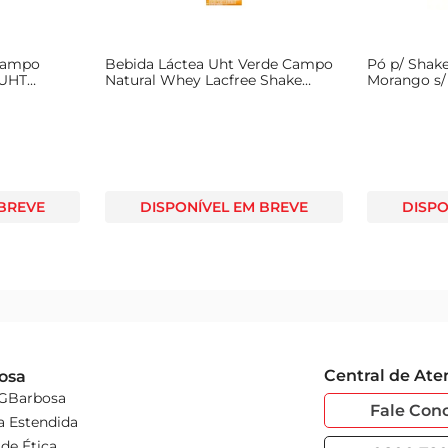
 Campo
Bebida Láctea Uht Verde Campo
Pó p/ Shak
 UHT
Natural Whey Lacfree Shake
Morango s/
ose Caixa
Banana Zero Lactose s/ Açúcar
Caixa 250ml
 BREVE
DISPONÍVEL EM BREVE
DISPO
Central de At
osa
 GBarbosa
Fale Con
a Estendida
de Ética