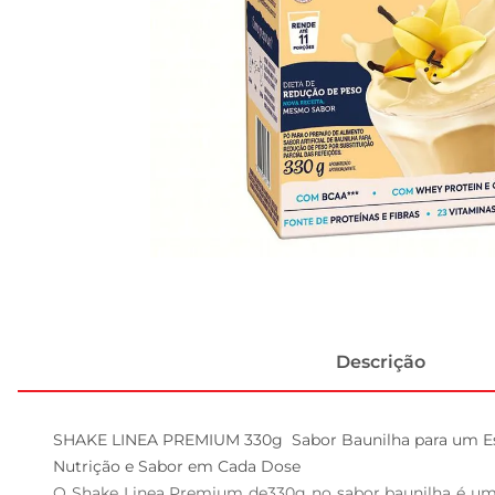
Descrição
SHAKE LINEA PREMIUM 330g  Sabor Baunilha para um Est
Nutrição e Sabor em Cada Dose  

O Shake Linea Premium de330g no sabor baunilha é uma