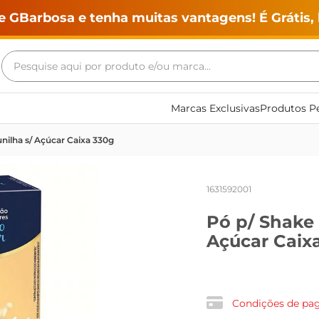
e GBarbosa e tenha muitas vantagens! É Grátis, 
Pesquise aqui por produto e/ou marca...
Termos mais buscados
Marcas Exclusivas
Produtos Pe
geladeira
ilha s/ Açúcar Caixa 330g
maquina lavar
fogao
1631592001
café
Pó p/ Shake
cerveja
Açúcar Caix
frango
vinho
leite
Condições de p
tv