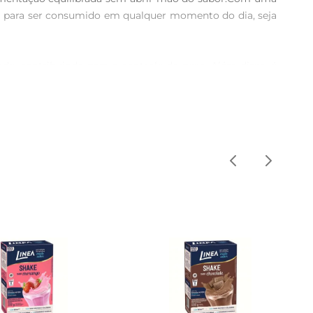
l para ser consumido em qualquer momento do dia, seja 
e, contribuindo para o controle do peso. Além disso, é 
e uma excelente escolha para quem busca um suporte 
, leite ou bebida vegetal de sua preferência para criar 
a maissua experiência, tornando cada porção única e 
de uma dieta equilibrada e um estilo de vida ativo. É 
s.