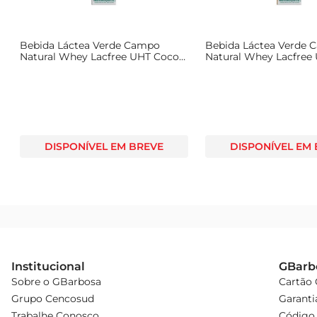
Bebida Láctea Verde Campo
Bebida Láctea Verde
Natural Whey Lacfree UHT Coco
Natural Whey Lacfree
Zero Lactose Caixa 250ml
Cappuccino Zero Lact
250ml
DISPONÍVEL EM BREVE
DISPONÍVEL EM
Institucional
GBarb
Sobre o GBarbosa
Cartão
Grupo Cencosud
Garanti
Trabalhe Conosco
Código 