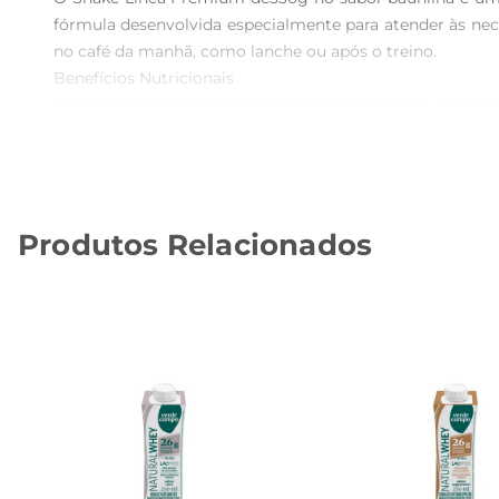
fórmula desenvolvida especialmente para atender às ne
no café da manhã, como lanche ou após o treino.

Benefícios Nutricionais  

Este shake é enriquecido com proteínas de alta qualida
uma fonte de vitaminas e minerais essenciais que a
nutricional prático e eficaz.

Versatilidade de Uso  

O Shake Linea Premium é extremamente versátil e pode se
Produtos Relacionados
uma bebida cremosa e saborosa. Você também pode adi
adaptada ao seu gosto.

Recomendações de Uso  

Para obter os melhores resultados, recomendase consum
uma excelente opção para quem deseja aumentar a ingest