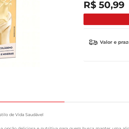
R$
50
,
99
leite pó
Valor e pra
ilo de Vida Saudável

 opção deliciosa e nutritiva para quem busca manter uma al