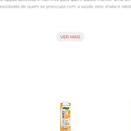
cessidades de quem se preocupa com a saúde, este shake é idea
de, que ajudam na recuperação muscular e promovem a saciedad
uxiliam no funcionamento adequado do organismo, tornandos
VER MAIS
r preparado de diversas maneiras. Basta misturar o pó com água
cionar frutas ou outros ingredientes para personalizar aind
ir uma porção do Shake Linea Premium diariamente, como parte 
ão de proteínas de forma prática e saborosa, sem complicaçõe