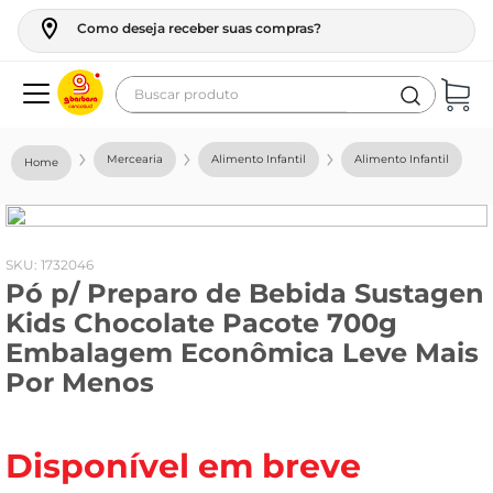
Como deseja receber suas compras?
Buscar produto
Termos mais buscados
Mercearia
Alimento Infantil
Alimento Infantil
geladeira
maquina lavar
fogao
:
1732046
Pó p/ Preparo de Bebida Sustagen
café
Kids Chocolate Pacote 700g
cerveja
Embalagem Econômica Leve Mais
frango
Por Menos
vinho
leite
Disponível em breve
tv