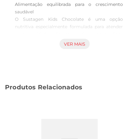
Alimentação equilibrada para o crescimento 
saudável  

O Sustagen Kids Chocolate é uma opção 
nutritiva especialmente formulada para atender 
às necessidades alimentares das crianças. Com 
700g de saboroso chocolate, este suplemento é 
VER MAIS
ideal para complementar a dieta dos pequenos, 
oferecendo uma combinação equilibrada de 
nutrientes essenciais que ajudam no crescimento 
e desenvolvimento saudável. É uma escolha 
prática para pais que buscam garantir uma 
Produtos Relacionados
alimentação rica e variada para seus filhos.

Benefícios nutricionais  

Este produto contém uma mistura de vitaminas 
e minerais que são fundamentais para o 
desenvolvimento infantil. Entre os nutrientes 
presentes, destacamse o cálcio, que contribui 
para a formação de ossos e dentes fortes, e as 
vitaminas do complexo B, que são importantes 