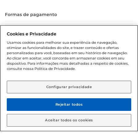
Formas de pagamento
Dúvidas frequentes (FAQ)
Cookies e Privacidade
Política de troca e devolução
Usamos cookies para melhorar sua experiência de navegação,
otimizar as funcionalidades do site, e trazer conteúdo e ofertas
Política de entrega
personalizadas para você, baseadas em seu histórico de navegação.
Ao clicar em aceitar, você concorda em armazenar cookies em seu
dispositivo. Para informações mais detalhadas a respeito de cookies,
consulte nossa Política de Privacidade.
Configurar privacidade
Rejeitar todos
Condições gerais: Em caso de divergência de valores, o
valor válido é o do carrinho de compras. Fotos ilustrativas.
Aceitar todos os cookies
Compras sujeitas a confirmação de estoque. Compras
podem ser canceladas em caso de suspeita de fraude. A fim
de garantir o acesso de um maior número de clientes as