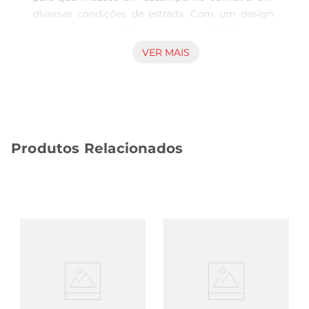
diversas condições de estrada. Com um design 
que prioriza a aderência e a estabilidade, este 
pneu é projetado para oferecer uma condução 
VER MAIS
segura, seja em asfalto seco ou em superfícies 
molhadas. Sua construção robusta garante que 
você possa enfrentar os desafios do dia a dia com 
tranquilidade, proporcionando uma experiência 
de direção confortável e segura.

Produtos Relacionados
Tecnologia de fabricação avançada  

Este pneu é fabricado com tecnologia de ponta, 
que assegura durabilidade eresistência ao 
desgaste. O composto de borracha utilizado na 
sua fabricação é otimizado para proporcionar 
uma melhor tração, além de aumentar a vida útil 
do produto. Essa característica é especialmente 
importante para motoristas que percorrem 
longas distâncias ouque utilizam o veículo com 
frequência, garantindo que o pneu mantenha seu 