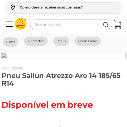
Como deseja receber suas compras?
Buscar produto
Termos mais buscados
Automotivo
Pneus
Pneus Carros
geladeira
maquina lavar
fogao
:
1820286
Pneu Sailun Atrezzo Aro 14 185/65
café
R14
cerveja
frango
Disponível em breve
leite
vinho
leite pó