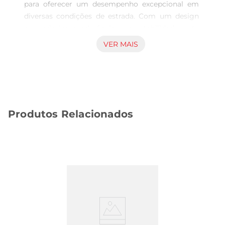
para oferecer um desempenho excepcional em 
diversas condições de estrada. Com um design 
que prioriza a aderência e a estabilidade, este 
pneu é ideal para quem busca segurança e 
VER MAIS
conforto durante a condução. Sua construção 
robusta proporciona uma experiência de direção 
confiável, seja em estradas secas ou molhadas.

Tecnologia de fabricação avançada  

Este modelo contacom tecnologia de fabricação 
Produtos Relacionados
que garante maior durabilidade e resistência ao 
desgaste. A composição de borracha de alta 
qualidade permite que o pneu mantenha suas 
características mesmo após longos períodos de 
uso. Além disso, o Atrezzo é projetado para 
minimizar o ruído durante a condução, 
proporcionando um passeio mais tranquilo e 
agradável.

Segurança em primeiro lugar  

A segurança é uma prioridade no 