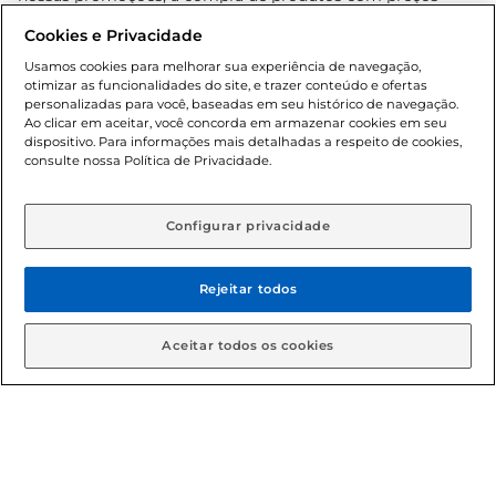
promocionais poderá ter sua quantidade limitada por
Cookies e Privacidade
cliente. Os preços, ofertas e condições são exclusivos para
o e-commerce e válidos durante o dia de hoje, podendo
Usamos cookies para melhorar sua experiência de navegação,
otimizar as funcionalidades do site, e trazer conteúdo e ofertas
sofrer alterações sem prévia notificação. Proibida a venda
personalizadas para você, baseadas em seu histórico de navegação.
de bebidas alcoólicas para menores de 18 anos, conforme
Ao clicar em aceitar, você concorda em armazenar cookies em seu
Lei n.º 8069/90, art. 81, inciso II (Estatuto da Criança e do
dispositivo. Para informações mais detalhadas a respeito de cookies,
Adolescente). Preços e condições exclusivos para o
consulte nossa Política de Privacidade.
www.gbarbosa.com.br
, podendo sofrer alterações sem
aviso prévio. O valor mínimo para as compras on-line é de
R$ 80,00.
Configurar privacidade
Rejeitar todos
© 2026 Copyright. Todos os direitos
reservados Gbarbosa.
Aceitar todos os cookies
Cencosud Brasil Comercial SA.CNPJ sob n° 39.346.861/0350-38 .
Sediada na Av. das Nações Unidas, 12.995, 21º andar, CEP:
04.578-000, Bairro Brooklin Paulista, na cidade de São Paulo -