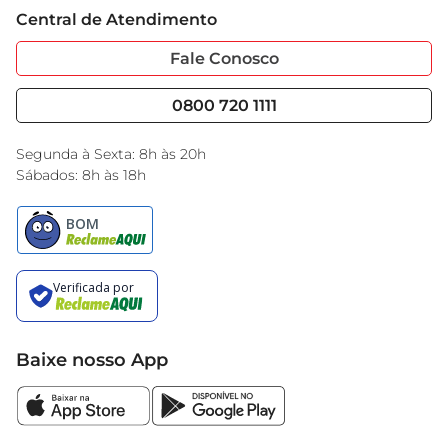
Trabalhe Conosco
um produto que combina tecnologia, segurança 
Cartão GBarbosa
Central de Atendimento
Sobre Privacidade
e conforto, pronto para enfrentar qualquer 
Garantia Estendida
Portal do Fornecedo
desafio nas estradas.
Código de Ética
Fale Conosco
Nossas Lojas
Serviços
Cencosud Media
Blog GBarbosa
0800 720 1111
Black Friday
Encarte do Dia
Segunda à Sexta: 8h às 20h
Sábados: 8h às 18h
Baixe nosso App