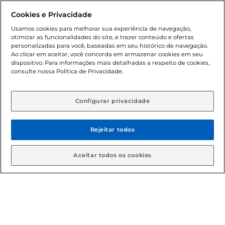
promocionais poderá ter sua quantidade limitada por
Cookies e Privacidade
cliente. Os preços, ofertas e condições são exclusivos para
o e-commerce e válidos durante o dia de hoje, podendo
Usamos cookies para melhorar sua experiência de navegação,
otimizar as funcionalidades do site, e trazer conteúdo e ofertas
sofrer alterações sem prévia notificação. Proibida a venda
personalizadas para você, baseadas em seu histórico de navegação.
de bebidas alcoólicas para menores de 18 anos, conforme
Ao clicar em aceitar, você concorda em armazenar cookies em seu
Lei n.º 8069/90, art. 81, inciso II (Estatuto da Criança e do
dispositivo. Para informações mais detalhadas a respeito de cookies,
Adolescente). Preços e condições exclusivos para o
consulte nossa Política de Privacidade.
www.gbarbosa.com.br
, podendo sofrer alterações sem
aviso prévio. O valor mínimo para as compras on-line é de
R$ 80,00.
Configurar privacidade
Rejeitar todos
© 2026 Copyright. Todos os direitos
reservados Gbarbosa.
Aceitar todos os cookies
Cencosud Brasil Comercial SA.CNPJ sob n° 39.346.861/0350-38 .
Sediada na Av. das Nações Unidas, 12.995, 21º andar, CEP:
04.578-000, Bairro Brooklin Paulista, na cidade de São Paulo -