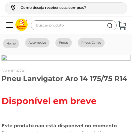
Como deseja receber suas compras?
Buscar produto
Termos mais buscados
Automotivo
Pneus
Pneus Carros
geladeira
maquina lavar
fogao
:
1854336
Pneu Lanvigator Aro 14 175/75 R14
café
cerveja
Disponível em breve
frango
leite
vinho
leite pó