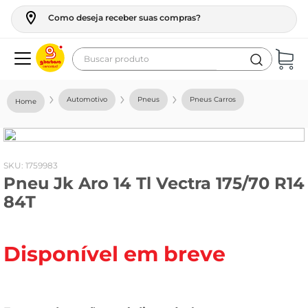
Como deseja receber suas compras?
Buscar produto
Termos mais buscados
Automotivo
Pneus
Pneus Carros
geladeira
maquina lavar
fogao
:
1759983
Pneu Jk Aro 14 Tl Vectra 175/70 R14
café
84T
cerveja
frango
Disponível em breve
leite
vinho
leite pó