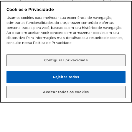
promocionais poderá ter sua quantidade limitada por
Cookies e Privacidade
cliente. Os preços, ofertas e condições são exclusivos para
o e-commerce e válidos durante o dia de hoje, podendo
Usamos cookies para melhorar sua experiência de navegação,
otimizar as funcionalidades do site, e trazer conteúdo e ofertas
sofrer alterações sem prévia notificação. Proibida a venda
personalizadas para você, baseadas em seu histórico de navegação.
de bebidas alcoólicas para menores de 18 anos, conforme
Ao clicar em aceitar, você concorda em armazenar cookies em seu
Lei n.º 8069/90, art. 81, inciso II (Estatuto da Criança e do
dispositivo. Para informações mais detalhadas a respeito de cookies,
Adolescente). Preços e condições exclusivos para o
consulte nossa Política de Privacidade.
www.gbarbosa.com.br
, podendo sofrer alterações sem
aviso prévio. O valor mínimo para as compras on-line é de
R$ 80,00.
Configurar privacidade
Rejeitar todos
© 2026 Copyright. Todos os direitos
reservados Gbarbosa.
Aceitar todos os cookies
Cencosud Brasil Comercial SA.CNPJ sob n° 39.346.861/0350-38 .
Sediada na Av. das Nações Unidas, 12.995, 21º andar, CEP:
04.578-000, Bairro Brooklin Paulista, na cidade de São Paulo -