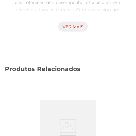
para oferecer um desempenho excepcional em 
diferentes tipos de estradas. Com um design que 
prioriza a aderênciae a estabilidade, este pneu é 
ideal para quem busca segurança e conforto 
VER MAIS
durante a condução. Sua construção robusta 
garante uma experiência de direção confiável, 
seja em trajetos urbanos ou em viagens mais 
longas.

Tecnologia de fabricação avançada  

Produtos Relacionados
Este pneu utiliza tecnologia de ponta na sua 
fabricação, o que resulta em um produto com 
excelente durabilidade e resistência ao desgaste. 
A composição da borracha é cuidadosamente 
elaborada para proporcionar uma performance 
equilibrada, garantindo que o pneu mantenha 
suas características por um longo período. Além 
disso, o JK TL Vectra é projetado para oferecer 
uma condução silenciosa, aumentando o 
conforto dos ocupantes do veículo.
