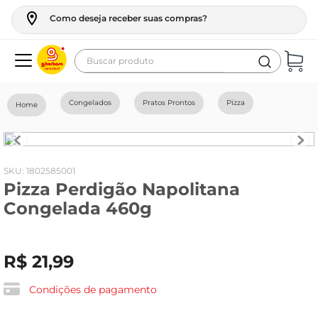
Como deseja receber suas compras?
Buscar produto
Termos mais buscados
Congelados
Pratos Prontos
Pizza
geladeira
maquina lavar
fogao
:
1802585001
Pizza Perdigão Napolitana
café
Congelada 460g
cerveja
frango
R$
21
,
99
leite
vinho
Condições de pagamento
leite pó