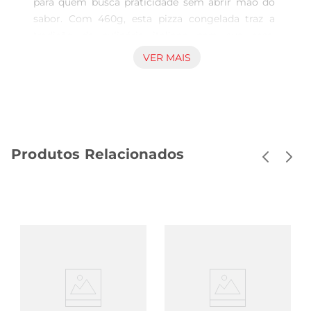
para quem busca praticidade sem abrir mão do 
sabor. Com 460g, esta pizza congelada traz a 
tradição da culinária italiana para sua casa, 
permitindo que você desfrute de uma refeição 
VER MAIS
deliciosa em poucos minutos. Ideal para um 
jantar em família ou um encontro com amigos, 
ela promete agradar a todos os paladares.

Ingredientes de qualidade  

Elaborada com ingredientes selecionados, a Pizza 
Produtos Relacionados
Napolitana Perdigão combina uma massa fina e 
crocante com um molho de tomate saboroso e 
coberturas generosas. Cada fatia é uma explosão 
de sabores, com queijo derretido e temperos que 
remetem às melhores pizzarias. Essa combinação 
garante uma refeição que é tanto prática quanto 
saborosa, perfeita para aqueles dias em que o 
tempo é curto, mas o desejo de um bom prato é 
grande.

Fácil de preparar  
