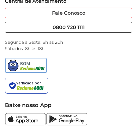
sabor que ela oferece
Central de Atendimento
Sobre Privacidade
Garantia Estendida
Portal do Fornecedo
Código de Ética
Fale Conosco
Nossas Lojas
Serviços
Cencosud Media
Blog GBarbosa
0800 720 1111
Black Friday
Encarte do Dia
Segunda à Sexta: 8h às 20h
Sábados: 8h às 18h
Baixe nosso App