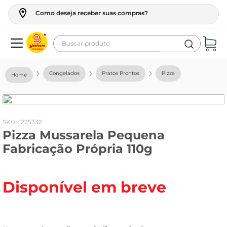
Como deseja receber suas compras?
Buscar produto
Termos mais buscados
Congelados
Pratos Prontos
Pizza
geladeira
maquina lavar
fogao
:
1225332
Pizza Mussarela Pequena
café
Fabricação Própria 110g
cerveja
frango
Disponível em breve
vinho
leite
tv