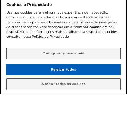
promocionais poderá ter sua quantidade limitada por
Cookies e Privacidade
cliente. Os preços, ofertas e condições são exclusivos para
o e-commerce e válidos durante o dia de hoje, podendo
Usamos cookies para melhorar sua experiência de navegação,
otimizar as funcionalidades do site, e trazer conteúdo e ofertas
sofrer alterações sem prévia notificação. Proibida a venda
personalizadas para você, baseadas em seu histórico de navegação.
de bebidas alcoólicas para menores de 18 anos, conforme
Ao clicar em aceitar, você concorda em armazenar cookies em seu
Lei n.º 8069/90, art. 81, inciso II (Estatuto da Criança e do
dispositivo. Para informações mais detalhadas a respeito de cookies,
Adolescente). Preços e condições exclusivos para o
consulte nossa Política de Privacidade.
www.gbarbosa.com.br
, podendo sofrer alterações sem
aviso prévio. O valor mínimo para as compras on-line é de
R$ 80,00.
Configurar privacidade
Rejeitar todos
© 2026 Copyright. Todos os direitos
reservados Gbarbosa.
Aceitar todos os cookies
Cencosud Brasil Comercial SA.CNPJ sob n° 39.346.861/0350-38 .
Sediada na Av. das Nações Unidas, 12.995, 21º andar, CEP:
04.578-000, Bairro Brooklin Paulista, na cidade de São Paulo -
SP.