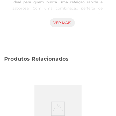
ideal para quem busca uma refeição rápida e 
saborosa. Com uma combinação perfeita de 
massa crocante e um recheio generoso de queijo 
mussarela, essa pizza é perfeita para momentos 
VER MAIS
de descontração, seja em um lanche rápido ou 
em uma reunião com amigos e familiares. 

Qualidade dos Ingredientes  

Elaborada com ingredientes selecionados, a Pizza 
Mussarela Pequena traz a qualidade que você 
Produtos Relacionados
espera. A massa é feita com farinha de trigo de 
alta qualidade, garantindo uma textura leve e 
saborosa. O queijo mussarela, derretido na 
medida certa, proporciona um sabor 
inconfundível que agrada a todos os paladares.

Praticidade no Seu Dia a Dia  

Com apenas 110g, essa pizza é perfeita para uma 
refeição individual ou para complementar um 
jantar. Basta aquecer no forno ou microondas e 
em poucos minutos você terá uma refeição 