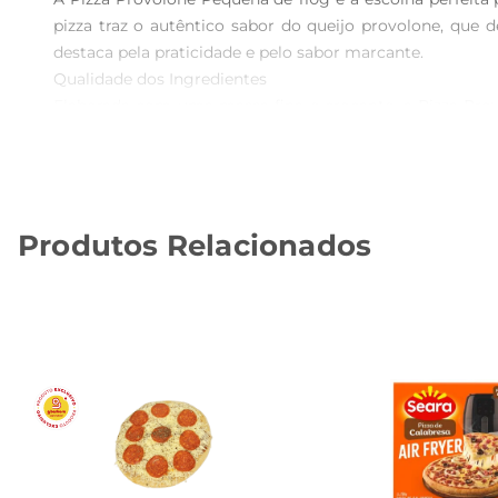
pizza traz o autêntico sabor do queijo provolone, que 
destaca pela praticidade e pelo sabor marcante.

Qualidade dos Ingredientes  

Elaborada com uma massa fina e crocante, a Pizza Pro
cremosa. Cada fatia é uma explosão de sabor, perfeita
receita tradicional fazem desta pizza uma opção que agra
Versatilidade no Seu Dia a Dia  

Essa pizza é extremamente versátil e pode ser apreci
Produtos Relacionados
durante o dia, a Pizza Provolone se adapta a qualquer m
Sugestões de Acompanhamento  

Para tornar sua refeição ainda mais completa, experime
surpreender seu paladar e tornar sua experiência ainda m
pizza e deixála ainda mais saborosa.

Informações Adicionais  

Com 110g, a Pizza Provolone é ideal para uma refeiçã
opção prática para o dia a dia. Não deixe de experimenta