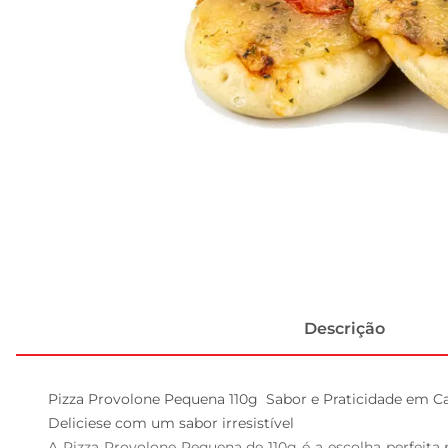
Descrição
Pizza Provolone Pequena 110g  Sabor e Praticidade em Ca
Deliciese com um sabor irresistível  

A Pizza Provolone Pequena de 110g é a escolha perfeita