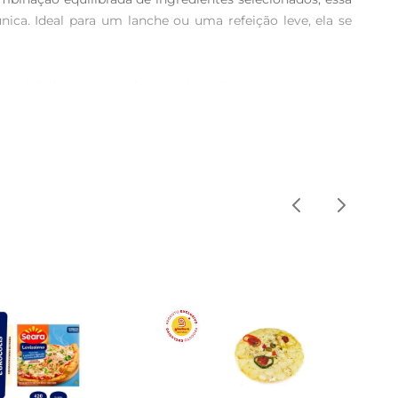
ica. Ideal para um lanche ou uma refeição leve, ela se 
qualidade, que garante umsabor intenso e uma textura 
ear sozinho. A combinação de ingredientes frescos e a 
jantar em família ou até mesmo como um lanche rápido 
os você terá uma refeição deliciosa e prática.

 molho de sua preferência. A combinação de sabores vai 
as, como azeitonas ou ervas finas, para personalizar sua 
 facilita o armazenamento e o preparo, tornandoa uma 
boroso prato à mesa