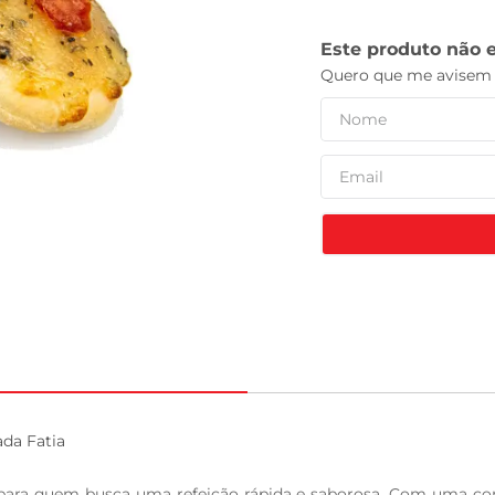
tv
da Fatia

 para quem busca uma refeição rápida e saborosa. Com uma com