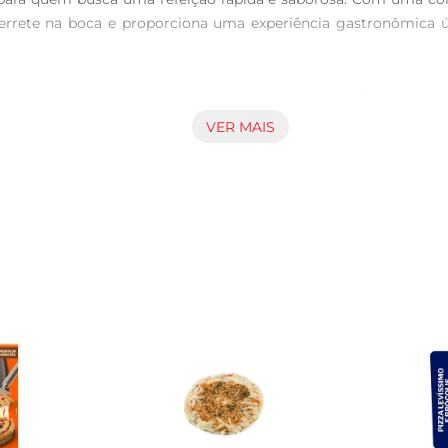
derrete na boca e proporciona uma experiência gastronômica ún
volone é coberta generosamente com queijo provolone de alta 
 para ser compartilhada em momentos especiais ou para sabor
VER MAIS
da a todos ospaladares.

ada em diversas ocasiões. Seja emum encontro com amigos, um 
omento. Basta aquecer no forno ou microondas e em poucos minut
nte acompanhar a Pizza Provolone com uma salada fresca ou um
ais agradável. Além disso,você pode adicionar ingredientes extr
o individual ou para ser compartilhada. Seu tamanho compacto
r essa deliciosapizza e descubra como é fácil e rápido ter um sa