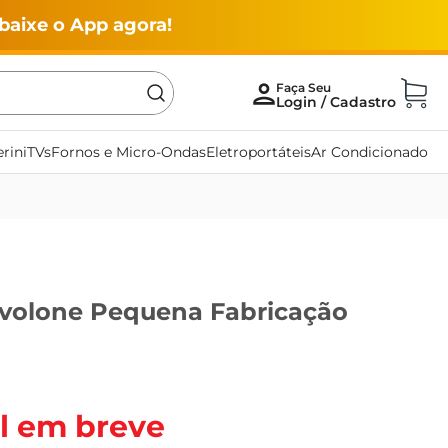
baixe o App agora!
rini
TVs
Fornos e Micro-Ondas
Eletroportáteis
Ar Condicionado
ovolone Pequena Fabricação
l em breve