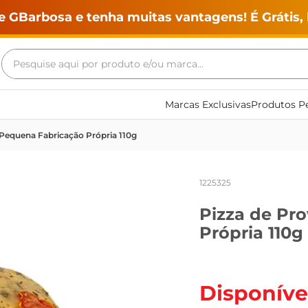
e GBarbosa e tenha muitas vantagens! É Grátis, 
Pesquise aqui por produto e/ou marca...
Termos mais buscados
Marcas Exclusivas
Produtos Pe
geladeira
 Pequena Fabricação Própria 110g
maquina lavar
fogao
1225325
café
Pizza de Pr
cerveja
Própria 110g
frango
leite
vinho
Disponíve
leite pó