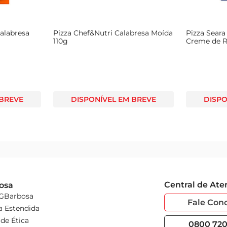
Calabresa
Pizza Chef&Nutri Calabresa Moída
Pizza Seara
110g
Creme de R
 BREVE
DISPONÍVEL EM BREVE
DISPO
Central de At
osa
 GBarbosa
Fale Con
a Estendida
de Ética
0800 720 