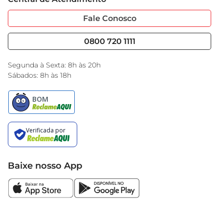
Sobre Privacidade
Garantia Estendida
Portal do Fornecedo
Código de Ética
Fale Conosco
Nossas Lojas
Serviços
Cencosud Media
Blog GBarbosa
0800 720 1111
Black Friday
Encarte do Dia
Segunda à Sexta: 8h às 20h
Sábados: 8h às 18h
Baixe nosso App