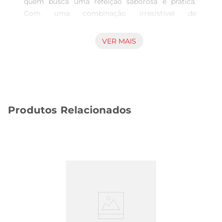
quem busca uma refeição saborosa e prática. 
Com uma combinação irresistível de 
ingredientes, essa pizza é ideal para 
momentosem família, encontros com amigos ou 
VER MAIS
até mesmo para um lanche rápido durante a 
semana. Seu sabor marcante e a qualidade dos 
ingredientes garantem uma experiência 
gastronômica que agrada a todos.

Ingredientes de qualidade  

Produtos Relacionados
Elaborada com uma base de massa leve e 
crocante, a Pizza Rezende é coberta com um 
generoso layer de requeijão cremoso, que 
proporciona uma textura aveludada e um sabor 
inconfundível. Cada fatia é uma explosão de 
sabor, feita com ingredientes selecionados que 
garantem frescor e qualidade. A combinação 
perfeita entre a massa e o recheio faz desta pizza 
uma opção que não pode faltar na sua casa.

Praticidade no preparo  
