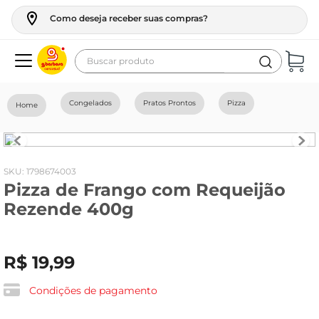
Como deseja receber suas compras?
Buscar produto
Termos mais buscados
Congelados
Pratos Prontos
Pizza
geladeira
maquina lavar
fogao
:
1798674003
Pizza de Frango com Requeijão
café
Rezende 400g
cerveja
frango
R$
19
,
99
leite
vinho
Condições de pagamento
leite pó