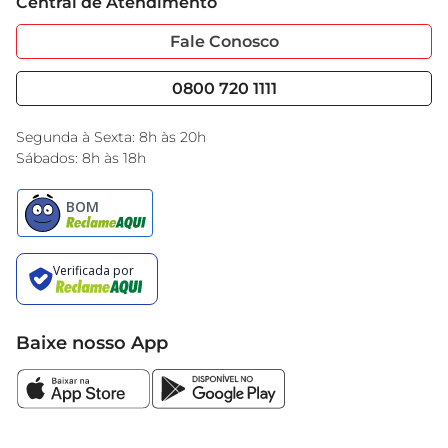
Central de Atendimento
Sobre Privacidade
Garantia Estendida
Portal do Fornecedo
Código de Ética
Fale Conosco
Nossas Lojas
Serviços
Cencosud Media
Blog GBarbosa
0800 720 1111
Black Friday
Encarte do Dia
Segunda à Sexta: 8h às 20h
Sábados: 8h às 18h
Baixe nosso App