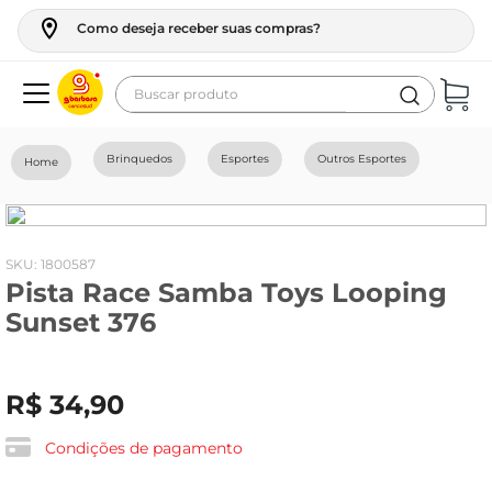
Como deseja receber suas compras?
Buscar produto
Termos mais buscados
Brinquedos
Esportes
Outros Esportes
geladeira
maquina lavar
fogao
:
1800587
Pista Race Samba Toys Looping
café
Sunset 376
cerveja
frango
R$
34
,
90
vinho
leite
Condições de pagamento
tv