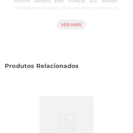
escolha perfeita para crianças que adoram 
velocidade e emoção. Com um design vibrante e 
cheio de cores, esta pista promete horas de 
diversão, estimulando a imaginação e a 
VER MAIS
criatividade dos pequenos. Ideal para brincadeiras 
em grupo ou momentos de diversão individual, é 
um produto que traz alegria e entretenimento 
para qualquer ambiente.

Design e Estrutura  

Produtos Relacionados
Esta pista apresenta um formato dinâmico com 
loops emocionantes que desafiam os carrinhos a 
realizar manobras incríveis. Fabricada com 
materiais de alta qualidade, a Pista Race é 
resistente e segura, permitindo que as crianças 
brinquem sem preocupações. O conjunto 
incluidiversos acessórios que enriquecem a 
experiência de jogo, tornando cada corrida única 
e cheia de surpresas.

Fácil Montagem e Armazenamento  
