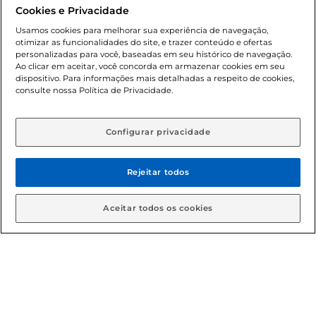
promocionais poderá ter sua quantidade limitada por
Cookies e Privacidade
cliente. Os preços, ofertas e condições são exclusivos para
o e-commerce e válidos durante o dia de hoje, podendo
Usamos cookies para melhorar sua experiência de navegação,
otimizar as funcionalidades do site, e trazer conteúdo e ofertas
sofrer alterações sem prévia notificação. Proibida a venda
personalizadas para você, baseadas em seu histórico de navegação.
de bebidas alcoólicas para menores de 18 anos, conforme
Ao clicar em aceitar, você concorda em armazenar cookies em seu
Lei n.º 8069/90, art. 81, inciso II (Estatuto da Criança e do
dispositivo. Para informações mais detalhadas a respeito de cookies,
Adolescente). Preços e condições exclusivos para o
consulte nossa Política de Privacidade.
www.gbarbosa.com.br
, podendo sofrer alterações sem
aviso prévio. O valor mínimo para as compras on-line é de
R$ 80,00.
Configurar privacidade
Rejeitar todos
© 2026 Copyright. Todos os direitos
reservados Gbarbosa.
Aceitar todos os cookies
Cencosud Brasil Comercial SA.CNPJ sob n° 39.346.861/0350-38 .
Sediada na Av. das Nações Unidas, 12.995, 21º andar, CEP:
04.578-000, Bairro Brooklin Paulista, na cidade de São Paulo -
SP.