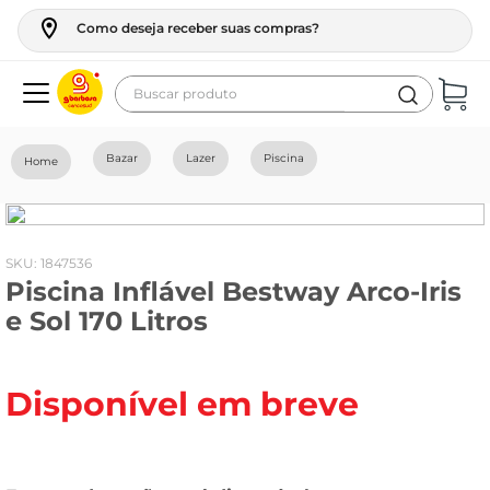
Como deseja receber suas compras?
Buscar produto
Termos mais buscados
Bazar
Lazer
Piscina
geladeira
maquina lavar
fogao
:
1847536
Piscina Inflável Bestway Arco-Iris
café
e Sol 170 Litros
cerveja
frango
Disponível em breve
leite
vinho
leite pó