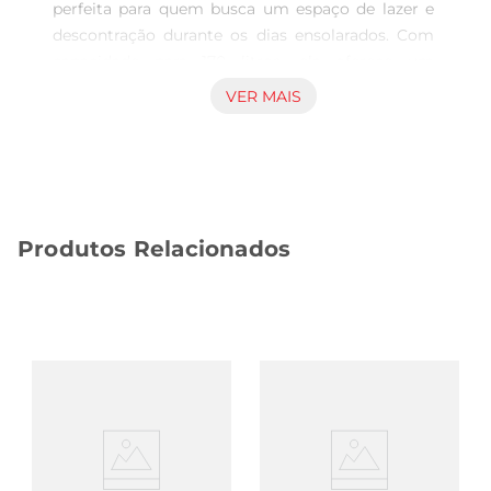
perfeita para quem busca um espaço de lazer e 
descontração durante os dias ensolarados. Com 
capacidade para 170 litros, ela oferece um 
ambiente ideal para crianças e adultos se 
VER MAIS
divertirem juntos, seja no quintal de casa ou em 
passeios ao ar livre. Seu design colorido e 
vibrante traz um novo ar de alegria e diversão, 
tornando qualquer momento à beira da piscina 
ainda mais especial.

Produtos Relacionados
Fácil Montagem e Transporte  

Uma das grandes vantagens da piscina Bestway 
é a sua praticidade. Com um sistema de inflagem 
simples, você pode montála rapidamente, 
permitindo que a diversão comece em poucos 
minutos. Além disso, sua estrutura leve facilita o 
transporte, tornandoa uma excelente opção para 
levar em viagens, acampamentos ou festas na 
praia. É só inflar, encher de água e aproveitar

Segurança e Conforto  
