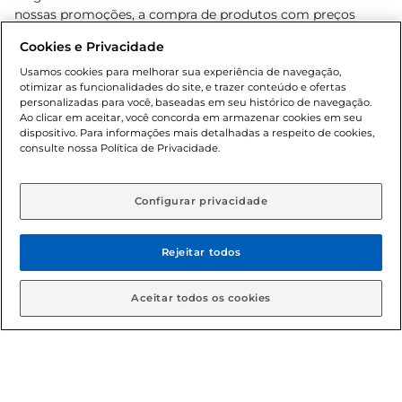
nossas promoções, a compra de produtos com preços
promocionais poderá ter sua quantidade limitada por
Cookies e Privacidade
cliente. Os preços, ofertas e condições são exclusivos para
o e-commerce e válidos durante o dia de hoje, podendo
Usamos cookies para melhorar sua experiência de navegação,
otimizar as funcionalidades do site, e trazer conteúdo e ofertas
sofrer alterações sem prévia notificação. Proibida a venda
personalizadas para você, baseadas em seu histórico de navegação.
de bebidas alcoólicas para menores de 18 anos, conforme
Ao clicar em aceitar, você concorda em armazenar cookies em seu
Lei n.º 8069/90, art. 81, inciso II (Estatuto da Criança e do
dispositivo. Para informações mais detalhadas a respeito de cookies,
Adolescente). Preços e condições exclusivos para o
consulte nossa Política de Privacidade.
www.gbarbosa.com.br
, podendo sofrer alterações sem
aviso prévio. O valor mínimo para as compras on-line é de
R$ 80,00.
Configurar privacidade
Rejeitar todos
© 2026 Copyright. Todos os direitos
reservados Gbarbosa.
Aceitar todos os cookies
Cencosud Brasil Comercial SA.CNPJ sob n° 39.346.861/0350-38 .
Sediada na Av. das Nações Unidas, 12.995, 21º andar, CEP: