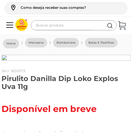
Como deseja receber suas compras?
Buscar produto
Termos mais buscados
Mercearia
Bomboniere
Balas E Pastilhas
geladeira
maquina lavar
fogao
:
1830073
Pirulito Danilla Dip Loko Explos
café
Uva 11g
cerveja
frango
Disponível em breve
leite
vinho
leite pó