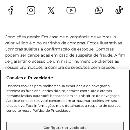
Condições gerais: Em caso de divergência de valores, o
valor válido é o do carrinho de compras. Fotos ilustrativas.
Compras sujeitas a confirmação de estoque. Compras
podem ser canceladas em caso de suspeita de fraude. A fim
de garantir o acesso de um maior número de clientes as
nossas promoções, a compra de produtos com preços
promocionais poderá ter sua quantidade limitada por
Cookies e Privacidade
cliente. Os preços, ofertas e condições são exclusivos para
o e-commerce e válidos durante o dia de hoje, podendo
Usamos cookies para melhorar sua experiência de navegação,
otimizar as funcionalidades do site, e trazer conteúdo e ofertas
sofrer alterações sem prévia notificação. Proibida a venda
personalizadas para você, baseadas em seu histórico de navegação.
de bebidas alcoólicas para menores de 18 anos, conforme
Ao clicar em aceitar, você concorda em armazenar cookies em seu
Lei n.º 8069/90, art. 81, inciso II (Estatuto da Criança e do
dispositivo. Para informações mais detalhadas a respeito de cookies,
Adolescente). Preços e condições exclusivos para o
consulte nossa Política de Privacidade.
www.gbarbosa.com.br
, podendo sofrer alterações sem
aviso prévio. O valor mínimo para as compras on-line é de
R$ 80,00.
Configurar privacidade