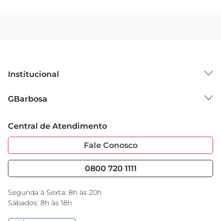
Institucional
Sobre o GBarbosa
GBarbosa
Grupo Cencosud
Trabalhe Conosco
Cartão GBarbosa
Central de Atendimento
Sobre Privacidade
Garantia Estendida
Portal do Fornecedo
Código de Ética
Fale Conosco
Nossas Lojas
Serviços
Cencosud Media
Blog GBarbosa
0800 720 1111
Black Friday
Encarte do Dia
Segunda à Sexta: 8h às 20h
Sábados: 8h às 18h