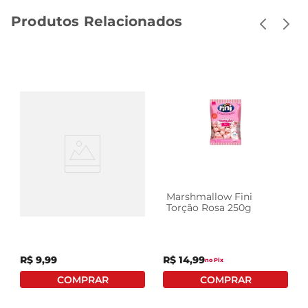
Produtos Relacionados
Tubes Fini Tubinhos Uva
Marshmallow Fini
Cítrico 80g
Torção Rosa 250g
R$
9
,
99
R$
14
,
99
no Pix