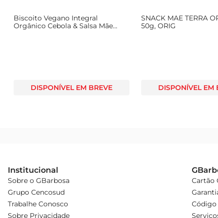
Biscoito Vegano Integral
SNACK MAE TERRA O
Orgânico Cebola & Salsa Mãe
50g, ORIG
Terra Tribos Pacote 50g
DISPONÍVEL EM BREVE
DISPONÍVEL EM
Institucional
GBarb
Sobre o GBarbosa
Cartão
Grupo Cencosud
Garanti
Trabalhe Conosco
Código 
Sobre Privacidade
Serviço