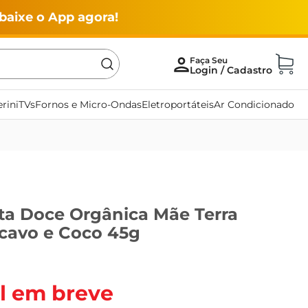
baixe o App agora!
rini
TVs
Fornos e Micro-Ondas
Eletroportáteis
Ar Condicionado
ta Doce Orgânica Mãe Terra
cavo e Coco 45g
l em breve