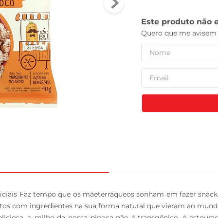
leite pó
ificiais Faz tempo que os mãeterráqueos sonham em fazer snacks
itos com ingredientes na sua forma natural que vieram ao mundo.
liciosa, o milho da nossa pipoca não é transgênico, é estoura