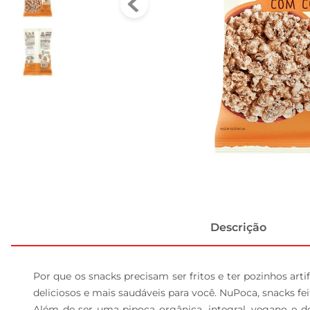
Descrição
Por que os snacks precisam ser fritos e ter pozinhos art
deliciosos e mais saudáveis para você. NuPoca, snacks fe
Além de ser uma pipoca orgânica, integral, vegano e de