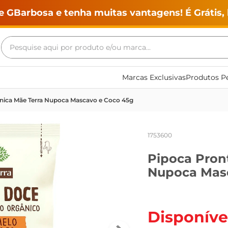
e GBarbosa e tenha muitas vantagens! É Grátis, 
Pesquise aqui por produto e/ou marca...
Termos mais buscados
Marcas Exclusivas
Produtos Pe
geladeira
nica Mãe Terra Nupoca Mascavo e Coco 45g
maquina lavar
fogao
1753600
café
Pipoca Pron
cerveja
Nupoca Mas
frango
vinho
leite
Disponíve
tv