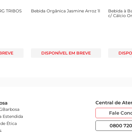
RG TRIBOS
Bebida Orgânica Jasmine Arroz 1l
Bebida à B
c/ Cálcio O
Caixa 1l
 BREVE
DISPONÍVEL EM BREVE
DISPO
Central de At
osa
 GBarbosa
Fale Con
a Estendida
de Ética
0800 720 
s