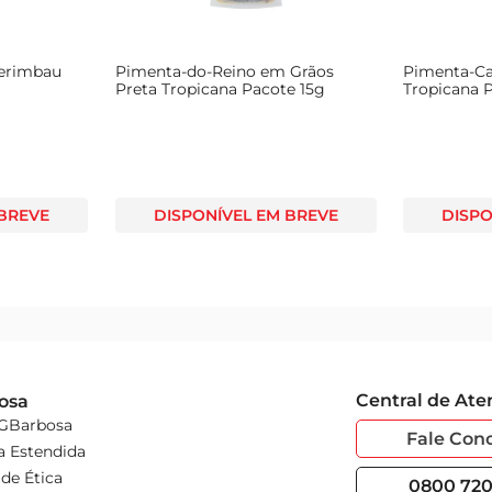
a com as necessidades de quem busca praticidade e sabor na c
qualidade para suas receitas. Aproveite para explorar novas c
Berimbau
Pimenta-do-Reino em Grãos
Pimenta-Ca
Preta Tropicana Pacote 15g
Tropicana 
 BREVE
DISPONÍVEL EM BREVE
DISPO
Central de At
osa
 GBarbosa
Fale Con
a Estendida
de Ética
0800 720 