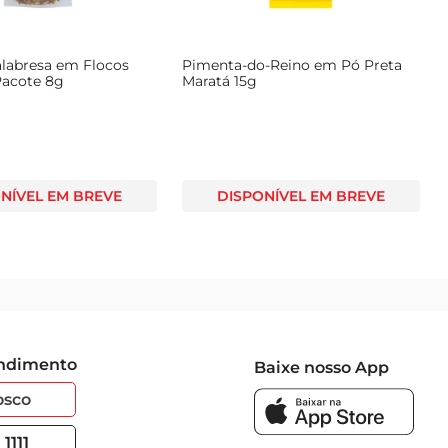
ozinha. Com um pacote de 50g, é ideal para uso diário, 
ombinações e crie pratos que surpreendam o paladar de 
labresa em Flocos
Pimenta-do-Reino em Pó Preta
Pacote 8g
Maratá 15g
NÍVEL EM BREVE
DISPONÍVEL EM BREVE
endimento
Baixe nosso App
osco
1111