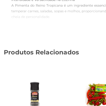
A Pimenta do Reino Tropicana é um ingrediente essencia
temperar carnes, saladas, sopas e molhos, proporcionand
cheia de personalidade.

Qualidade e Procedência  

Produzida com grãos selecionados, a Pimenta do Rei
realizado para preservar os óleos essenciais da piment
um tempero que não só enriquece o paladar, mas também t
Produtos Relacionados
Sugestões de Uso  

Experimente adicionar a Pimenta do Reino Tropicana 
simples prato em uma experiência gastronômica. Além 
marinadas para intensificar o sabor de carnes e peixes, ga
Conservação e Armazenamento  

Para manter a qualidade e o sabor da Pimenta do Reino T
preservar suas propriedades por mais tempo. Assim, voc