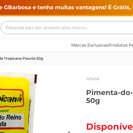
e GBarbosa e tenha muitas vantagens! É Grátis, 
Pesquise aqui por produto e/ou marca...
Termos mais buscados
Marcas Exclusivas
Produtos Pe
geladeira
a Tropicana Pacote 50g
maquina lavar
fogao
1129458
café
Pimenta-do-
cerveja
50g
frango
leite
vinho
Disponíve
leite pó