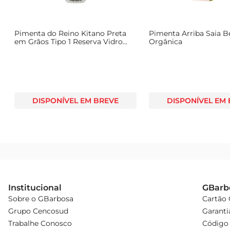
Informações Adicionais  

A Pimenta do Reino Tropicana é um produto que se alinh
permitindo que você tenha sempre à mão um tempero de 
Pimenta do Reino Kitano Preta
Pimenta Arriba Saia 
sua família e amigos.
em Grãos Tipo 1 Reserva Vidro
Orgânica
45g
DISPONÍVEL EM BREVE
DISPONÍVEL EM
Institucional
GBarb
Sobre o GBarbosa
Cartão
Grupo Cencosud
Garanti
Trabalhe Conosco
Código 