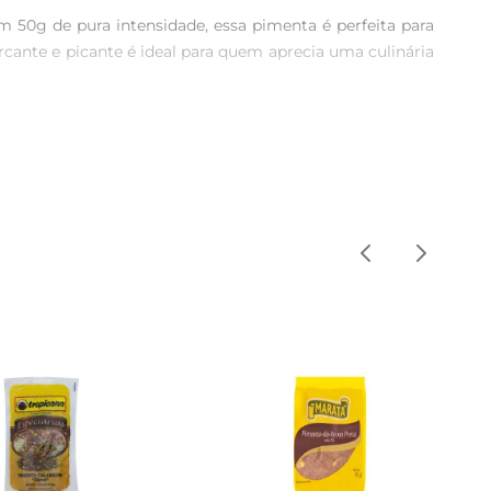
 50g de pura intensidade, essa pimenta é perfeita para 
cante e picante é ideal para quem aprecia uma culinária 
m. O processo de secagem e moagem é cuidadosamente 
rganolépticas. Isso significa que você pode contar com 
 receitas de massas. Uma pitada pode transformar um 
trazendo um novo ar às suas saladas. Use-a também em 
nge da luz direta. Utilize um recipiente hermético para 
 o momento de uso.
