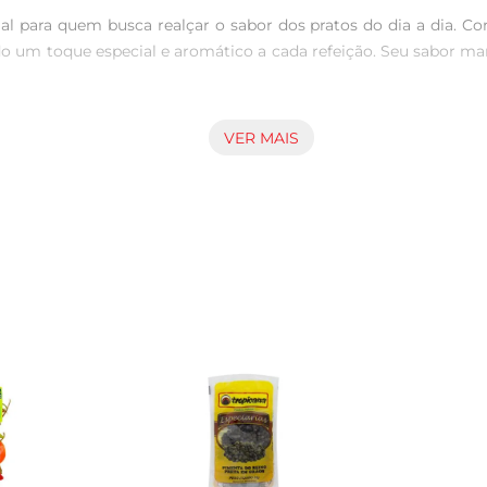
l para quem busca realçar o sabor dos pratos do dia a dia. Com
o um toque especial e aromático a cada refeição. Seu sabor mar
VER MAIS
no Tropicana garante frescor e qualidade em cada embalage
a, resultando em um produto que mantém suas características o
raz aromas irresistíveis à sua cozinha.

em pratos como carnes grelhadas, ensopados e até mesmo em
disso, é uma ótima opção para temperar legumes e verduras, 
rantindo refeições cheias de sabor.

ropicana, recomenda-se armazená-la em local fresco e seco, lo
ê garante que cada grão mantenha sua intensidade e frescor até