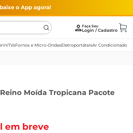
baixe o App agora!
rini
TVs
Fornos e Micro-Ondas
Eletroportáteis
Ar Condicionado
Reino Moída Tropicana Pacote
l em breve