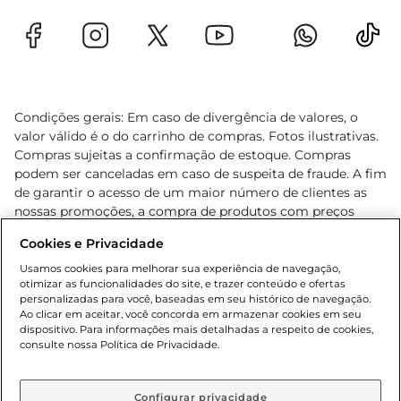
Condições gerais: Em caso de divergência de valores, o
valor válido é o do carrinho de compras. Fotos ilustrativas.
Compras sujeitas a confirmação de estoque. Compras
podem ser canceladas em caso de suspeita de fraude. A fim
de garantir o acesso de um maior número de clientes as
nossas promoções, a compra de produtos com preços
promocionais poderá ter sua quantidade limitada por
Cookies e Privacidade
cliente. Os preços, ofertas e condições são exclusivos para
o e-commerce e válidos durante o dia de hoje, podendo
Usamos cookies para melhorar sua experiência de navegação,
otimizar as funcionalidades do site, e trazer conteúdo e ofertas
sofrer alterações sem prévia notificação. Proibida a venda
personalizadas para você, baseadas em seu histórico de navegação.
de bebidas alcoólicas para menores de 18 anos, conforme
Ao clicar em aceitar, você concorda em armazenar cookies em seu
Lei n.º 8069/90, art. 81, inciso II (Estatuto da Criança e do
dispositivo. Para informações mais detalhadas a respeito de cookies,
Adolescente). Preços e condições exclusivos para o
consulte nossa Política de Privacidade.
www.gbarbosa.com.br
, podendo sofrer alterações sem
aviso prévio. O valor mínimo para as compras on-line é de
R$ 80,00.
Configurar privacidade