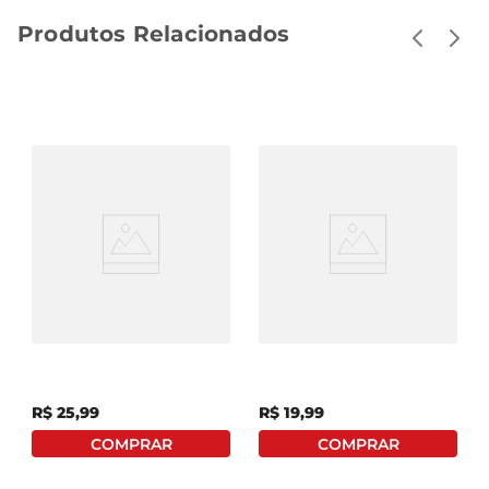
Produtos Relacionados
Pimenta Biquinho
Pimenta Mexicana
Bombay Herbs&Spic
Cepêra Squeeze 270g
Vidro 95g
R$
25
,
99
R$
19
,
99