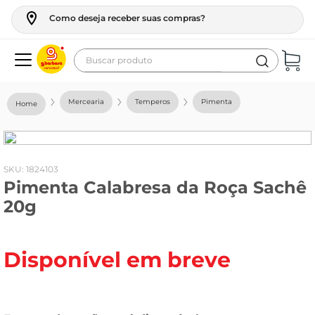
Como deseja receber suas compras?
Buscar produto
Termos mais buscados
Mercearia
Temperos
Pimenta
geladeira
maquina lavar
fogao
:
1824103
Pimenta Calabresa da Roça Sachê
café
20g
cerveja
frango
Disponível em breve
vinho
leite
tv