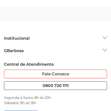
Institucional
Sobre o GBarbosa
GBarbosa
Grupo Cencosud
Trabalhe Conosco
Cartão GBarbosa
Central de Atendimento
Sobre Privacidade
Garantia Estendida
Portal do Fornecedo
Código de Ética
Fale Conosco
Nossas Lojas
Serviços
Cencosud Media
Blog GBarbosa
0800 720 1111
Black Friday
Encarte do Dia
Segunda à Sexta: 8h às 20h
Sábados: 8h às 18h