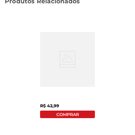
Produtos Relacionados
Creme De Pistache
Predilecta Vidro 220g
R$
42
,
99