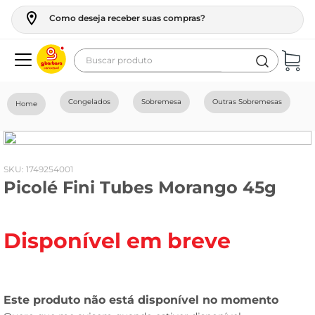
Como deseja receber suas compras?
Buscar produto
Termos mais buscados
Congelados
Sobremesa
Outras Sobremesas
geladeira
maquina lavar
fogao
:
1749254001
Picolé Fini Tubes Morango 45g
café
cerveja
Disponível em breve
frango
leite
vinho
leite pó