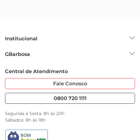
Institucional
Sobre o GBarbosa
GBarbosa
Grupo Cencosud
Trabalhe Conosco
Cartão GBarbosa
Central de Atendimento
Sobre Privacidade
Garantia Estendida
Portal do Fornecedo
Código de Ética
Fale Conosco
Nossas Lojas
Serviços
Cencosud Media
Blog GBarbosa
0800 720 1111
Black Friday
Encarte do Dia
Segunda à Sexta: 8h às 20h
Sábados: 8h às 18h