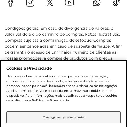
Condições gerais: Em caso de divergência de valores, o
valor válido é o do carrinho de compras. Fotos ilustrativas.
Compras sujeitas a confirmação de estoque. Compras
podem ser canceladas em caso de suspeita de fraude. A fim
de garantir o acesso de um maior número de clientes as
nossas promoções, a compra de produtos com preços
promocionais poderá ter sua quantidade limitada por
Cookies e Privacidade
cliente. Os preços, ofertas e condições são exclusivos para
o e-commerce e válidos durante o dia de hoje, podendo
Usamos cookies para melhorar sua experiência de navegação,
otimizar as funcionalidades do site, e trazer conteúdo e ofertas
sofrer alterações sem prévia notificação. Proibida a venda
personalizadas para você, baseadas em seu histórico de navegação.
de bebidas alcoólicas para menores de 18 anos, conforme
Ao clicar em aceitar, você concorda em armazenar cookies em seu
Lei n.º 8069/90, art. 81, inciso II (Estatuto da Criança e do
dispositivo. Para informações mais detalhadas a respeito de cookies,
Adolescente). Preços e condições exclusivos para o
consulte nossa Política de Privacidade.
www.gbarbosa.com.br
, podendo sofrer alterações sem
aviso prévio. O valor mínimo para as compras on-line é de
R$ 80,00.
Configurar privacidade