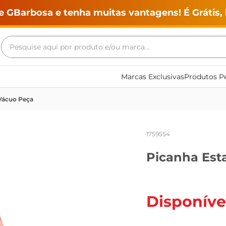
e GBarbosa e tenha muitas vantagens! É Grátis, 
Pesquise aqui por produto e/ou marca...
Termos mais buscados
Marcas Exclusivas
Produtos Pe
geladeira
 Vácuo Peça
maquina lavar
fogao
1759554
café
Picanha Est
cerveja
frango
leite
Disponíve
vinho
leite pó