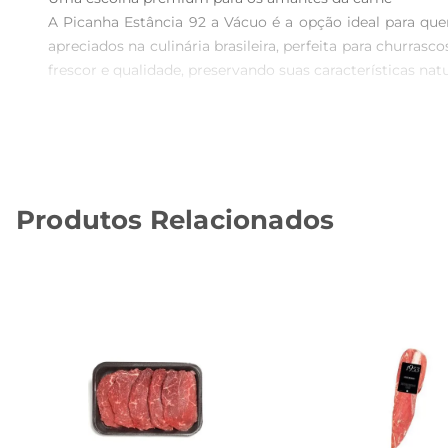
A Picanha Estância 92 a Vácuo é a opção ideal para qu
apreciados na culinária brasileira, perfeita para chur
frescor e qualidade, preservando suas características natur
Características e benefícios do produto  

Este corte de picanha é cuidadosamente selecionado
diferentes ocasiões, a picanha é versátil e pode ser pr
não só prolonga a durabilidade do produto, mas também
Produtos Relacionados
Sugestões de preparo  

Para realçar o sabor da Picanha Estância 92, recomenda-s
para selar a carne, garantindo que os sucos fiquem re
dose de chimichurri, criando um prato que certamente ag
Informações técnicas e armazenamento  

A Picanha Estância 92 a Vácuo possui um peso que fac
refrigeração e, se não for utilizar imediatamente, pode 
para manter a textura e o sabor.