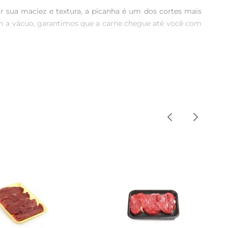
 sua maciez e textura, a picanha é um dos cortes mais 
em a vácuo, garantimos que a carne chegue até você com 
alidade. Com um peso que atende às necessidades de 
u em um jantar especial em família. A embalagem a vácuo 
a gastronômica única.

s para um toque especial. O ideal é grelhar em fogo alto 
e também acompanhá-la com farofa, vinagrete e uma boa 
xperiência, recomenda-se conservar em temperatura de 
a isso de forma gradual, preferencialmente na geladeira, 