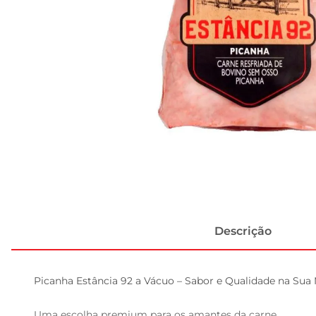
Descrição
Picanha Estância 92 a Vácuo – Sabor e Qualidade na Sua 
Uma escolha premium para os amantes da carne  
