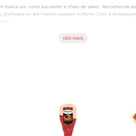
em busca um corte suculento e cheio de sabor. Reconhecida por
rascos, grelhados ou até mesmo assados no forno. Com a embalag
ais.

VER MAIS
, garantindo que você tenha em mãos um produto de alta qu
eparada de diversas formas, seja em um churrasco com amigos o
 mantém o sabor e a suculência, proporcionando uma experiênci
e temperá-la com sal grosso e, se desejar, adicionar ervas fina
tidos, resultando em uma picanha macia e saborosa. Experiment
radará a todos.

ilita o manuseio e o armazenamento. Para garantir a melhor e
ser congelada para preservar sua qualidade. Ao descongelar, faç