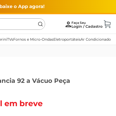
baixe o App agora!
rini
TVs
Fornos e Micro-Ondas
Eletroportáteis
Ar Condicionado
ancia 92 a Vácuo Peça
l em breve