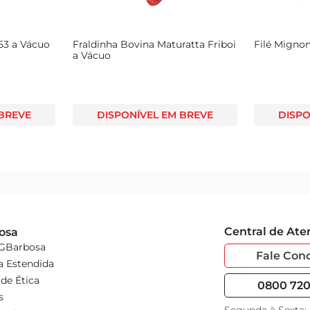
53 a Vácuo
Fraldinha Bovina Maturatta Friboi
Filé Migno
a Vácuo
 BREVE
DISPONÍVEL EM BREVE
DISPO
Central de At
osa
 GBarbosa
Fale Con
a Estendida
de Ética
0800 720 
s