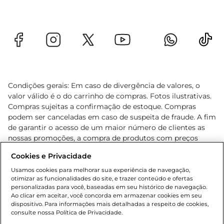
Condições gerais: Em caso de divergência de valores, o
valor válido é o do carrinho de compras. Fotos ilustrativas.
Compras sujeitas a confirmação de estoque. Compras
podem ser canceladas em caso de suspeita de fraude. A fim
de garantir o acesso de um maior número de clientes as
nossas promoções, a compra de produtos com preços
promocionais poderá ter sua quantidade limitada por
Cookies e Privacidade
cliente. Os preços, ofertas e condições são exclusivos para
o e-commerce e válidos durante o dia de hoje, podendo
Usamos cookies para melhorar sua experiência de navegação,
otimizar as funcionalidades do site, e trazer conteúdo e ofertas
sofrer alterações sem prévia notificação. Proibida a venda
personalizadas para você, baseadas em seu histórico de navegação.
de bebidas alcoólicas para menores de 18 anos, conforme
Ao clicar em aceitar, você concorda em armazenar cookies em seu
Lei n.º 8069/90, art. 81, inciso II (Estatuto da Criança e do
dispositivo. Para informações mais detalhadas a respeito de cookies,
Adolescente). Preços e condições exclusivos para o
consulte nossa Política de Privacidade.
www.gbarbosa.com.br
, podendo sofrer alterações sem