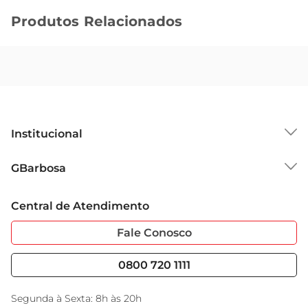
Produtos Relacionados
Institucional
Sobre o GBarbosa
GBarbosa
Grupo Cencosud
Trabalhe Conosco
Cartão GBarbosa
Central de Atendimento
Sobre Privacidade
Garantia Estendida
Portal do Fornecedo
Código de Ética
Fale Conosco
Nossas Lojas
Serviços
Cencosud Media
Blog GBarbosa
0800 720 1111
Black Friday
Encarte do Dia
Segunda à Sexta: 8h às 20h