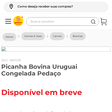
Como deseja receber suas compras?
Buscar produto
Termos mais buscados
Carnes E Aves
Carnes
Bovinas
geladeira
maquina lavar
fogao
:
1681038
Picanha Bovina Uruguai
café
Congelada Pedaço
cerveja
frango
Disponível em breve
leite
vinho
leite pó