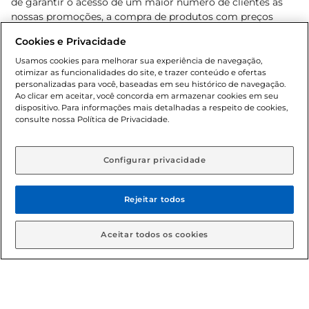
de garantir o acesso de um maior número de clientes as
nossas promoções, a compra de produtos com preços
promocionais poderá ter sua quantidade limitada por
Cookies e Privacidade
cliente. Os preços, ofertas e condições são exclusivos para
o e-commerce e válidos durante o dia de hoje, podendo
Usamos cookies para melhorar sua experiência de navegação,
otimizar as funcionalidades do site, e trazer conteúdo e ofertas
sofrer alterações sem prévia notificação. Proibida a venda
personalizadas para você, baseadas em seu histórico de navegação.
de bebidas alcoólicas para menores de 18 anos, conforme
Ao clicar em aceitar, você concorda em armazenar cookies em seu
Lei n.º 8069/90, art. 81, inciso II (Estatuto da Criança e do
dispositivo. Para informações mais detalhadas a respeito de cookies,
Adolescente). Preços e condições exclusivos para o
consulte nossa Política de Privacidade.
www.gbarbosa.com.br
, podendo sofrer alterações sem
aviso prévio. O valor mínimo para as compras on-line é de
R$ 80,00.
Configurar privacidade
Rejeitar todos
© 2026 Copyright. Todos os direitos
reservados Gbarbosa.
Aceitar todos os cookies
Cencosud Brasil Comercial SA.CNPJ sob n° 39.346.861/0350-38 .
Sediada na Av. das Nações Unidas, 12.995, 21º andar, CEP: