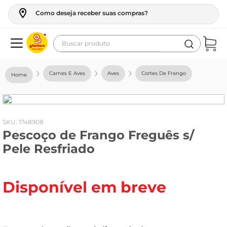
Como deseja receber suas compras?
Buscar produto
Termos mais buscados
Carnes E Aves
Aves
Cortes De Frango
geladeira
maquina lavar
fogao
:
1748908
Pescoço de Frango Freguês s/
café
Pele Resfriado
cerveja
frango
Disponível em breve
vinho
leite
tv