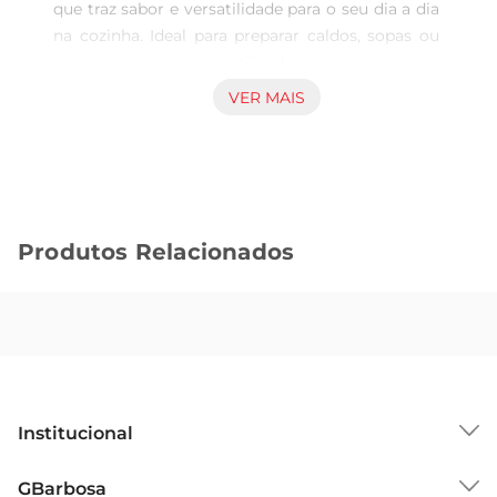
que traz sabor e versatilidade para o seu dia a dia 
na cozinha. Ideal para preparar caldos, sopas ou 
até mesmo paraser utilizado em pratos mais 
elaborados, ele se destaca pela facilidade de 
VER MAIS
preparo e pela capacidade de agregar um gosto 
especial às suas refeições. Com um quilo de 
produto, você tem a quantidade perfeita para 
diversas preparações, garantindo que suas 
receitas fiquem sempre saborosas.

Produtos Relacionados
Qualidade e frescor garantidos  

Este produto é cuidadosamente selecionado, 
garantindo frescor e qualidade em cada 
embalagem. O pescoço de frango é uma 
excelente fonte de proteína, ideal para quem 
busca uma alimentação equilibrada. Além disso, 
por ser um corte que absorve bem os temperos, 
Institucional
ele se torna uma opção perfeita para quem gosta 
de explorar diferentes sabores naculinária.

Sobre o GBarbosa
GBarbosa
Sugestões de preparo  
