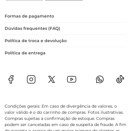
O Peru Seara Manteiga e Ervas é oferecido em 
peso variável, garantindo que você possa 
escolher a quantidade ideal para sua necessidade. 
Formas de pagamento
A embalagem é prática e facilita o 
armazenamento, mantendo a qualidade do 
Dúvidas frequentes (FAQ)
produto até o momento do preparo.
Política de troca e devolução
Política de entrega
Condições gerais: Em caso de divergência de valores, o
valor válido é o do carrinho de compras. Fotos ilustrativas.
Compras sujeitas a confirmação de estoque. Compras
podem ser canceladas em caso de suspeita de fraude. A fim
de garantir o acesso de um maior número de clientes as