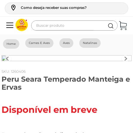
Como deseja receber suas compras?
Buscar produto
Termos mais buscados
Carnes E Aves
Aves
Natalinas
geladeira
maquina lavar
fogao
:
1260406
Peru Seara Temperado Manteiga e
café
Ervas
cerveja
frango
Disponível em breve
leite
vinho
leite pó