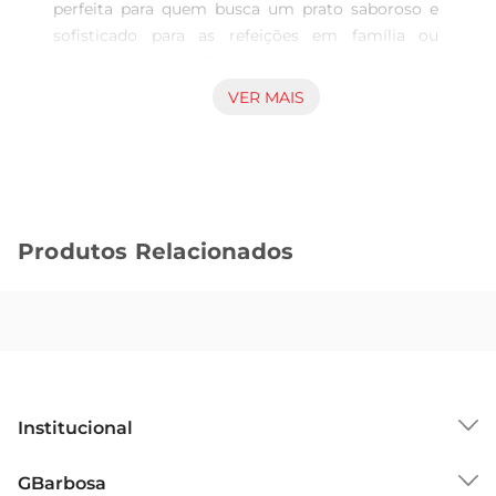
perfeita para quem busca um prato saboroso e 
sofisticado para as refeições em família ou 
ocasiões especiais. Com um tempero equilibrado 
de manteiga e ervas, este peru proporciona um 
VER MAIS
sabor marcante e uma suculência que encantará 
a todos à mesa. Ideal para ser assado, ele se torna 
o protagonista das celebrações, trazendo um 
toque de tradição e carinho para cada refeição.

Qualidade e frescor garantidos  

Produtos Relacionados
Produzido com rigorosos padrões de qualidade, o 
Peru Seara é cuidadosamente selecionado para 
garantir a melhor experiência ao consumidor. 
Cada peça é inspecionada para assegurar frescor 
e sabor, proporcionando um produto que atende 
às expectativas de quem valoriza uma 
alimentação de qualidade. O compromisso com 
Institucional
a excelência é uma das marcas da Seara, que se 
reflete em cada detalhe do produto.

Sobre o GBarbosa
GBarbosa
Versatilidade na cozinha  
