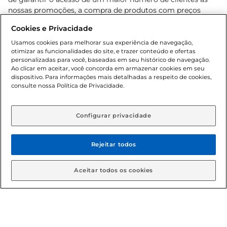
nossas promoções, a compra de produtos com preços
promocionais poderá ter sua quantidade limitada por
Cookies e Privacidade
cliente. Os preços, ofertas e condições são exclusivos para
o e-commerce e válidos durante o dia de hoje, podendo
Usamos cookies para melhorar sua experiência de navegação,
otimizar as funcionalidades do site, e trazer conteúdo e ofertas
sofrer alterações sem prévia notificação. Proibida a venda
personalizadas para você, baseadas em seu histórico de navegação.
de bebidas alcoólicas para menores de 18 anos, conforme
Ao clicar em aceitar, você concorda em armazenar cookies em seu
Lei n.º 8069/90, art. 81, inciso II (Estatuto da Criança e do
dispositivo. Para informações mais detalhadas a respeito de cookies,
Adolescente). Preços e condições exclusivos para o
consulte nossa Política de Privacidade.
www.gbarbosa.com.br
, podendo sofrer alterações sem
aviso prévio. O valor mínimo para as compras on-line é de
R$ 80,00.
Configurar privacidade
Rejeitar todos
© 2026 Copyright. Todos os direitos
reservados Gbarbosa.
Aceitar todos os cookies
Cencosud Brasil Comercial SA.CNPJ sob n° 39.346.861/0350-38 .
Sediada na Av. das Nações Unidas, 12.995, 21º andar, CEP: