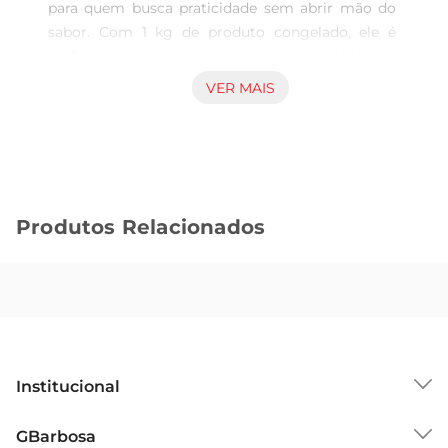
para quem busca praticidade sem abrir mão do 
sabor. Com 1 kg de produto congelado, ele é 
perfeito para preparar uma canja nutritiva e 
reconfortante, ideal para os dias mais frios ou 
VER MAIS
quando você deseja uma refeição leve e saborosa. 
A combinação de ingredientes selecionados 
garante um prato que agrada a toda a família.

Qualidade e frescor em cada porção

Este produto é cuidadosamente elaborado para 
Produtos Relacionados
preservar o frescor e os nutrientes dos 
ingredientes. Ao optar pelo Pertence para Canja 
Freguês, você está escolhendo uma opção que 
passa por rigorosos processos de congelamento, 
mantendo a qualidade e o sabor. Assim, você 
pode desfrutar de uma refeição caseira, prática e 
saudável, sem complicações.

Institucional
Versatilidade na cozinha

O Pertence para Canja Freguês é extremamente 
Sobre o GBarbosa
GBarbosa
versátil e pode ser utilizado em diversas receitas. 