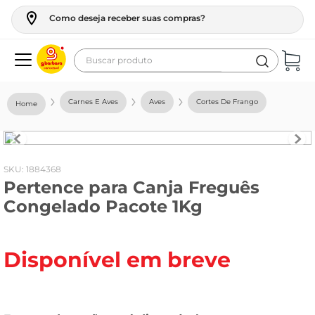
Como deseja receber suas compras?
Buscar produto
Termos mais buscados
Carnes E Aves
Aves
Cortes De Frango
geladeira
maquina lavar
fogao
:
1884368
Pertence para Canja Freguês
café
Congelado Pacote 1Kg
cerveja
frango
Disponível em breve
vinho
leite
tv