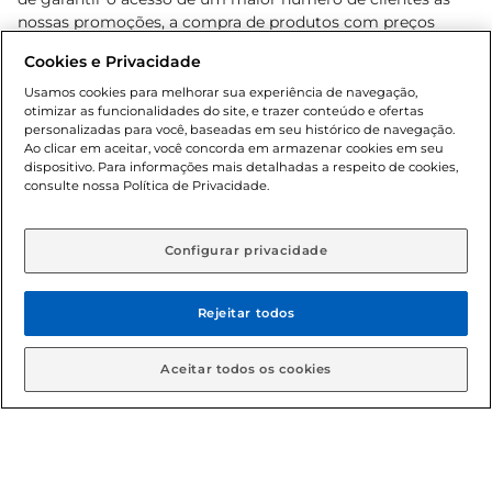
nossas promoções, a compra de produtos com preços
promocionais poderá ter sua quantidade limitada por
Cookies e Privacidade
cliente. Os preços, ofertas e condições são exclusivos para
o e-commerce e válidos durante o dia de hoje, podendo
Usamos cookies para melhorar sua experiência de navegação,
otimizar as funcionalidades do site, e trazer conteúdo e ofertas
sofrer alterações sem prévia notificação. Proibida a venda
personalizadas para você, baseadas em seu histórico de navegação.
de bebidas alcoólicas para menores de 18 anos, conforme
Ao clicar em aceitar, você concorda em armazenar cookies em seu
Lei n.º 8069/90, art. 81, inciso II (Estatuto da Criança e do
dispositivo. Para informações mais detalhadas a respeito de cookies,
Adolescente). Preços e condições exclusivos para o
consulte nossa Política de Privacidade.
www.gbarbosa.com.br
, podendo sofrer alterações sem
aviso prévio. O valor mínimo para as compras on-line é de
R$ 80,00.
Configurar privacidade
Rejeitar todos
© 2026 Copyright. Todos os direitos
reservados Gbarbosa.
Aceitar todos os cookies
Cencosud Brasil Comercial SA.CNPJ sob n° 39.346.861/0350-38 .
Sediada na Av. das Nações Unidas, 12.995, 21º andar, CEP: