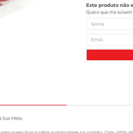
tv
a Sua Mesa

l para quem busca sabor e praticidade na cozinha. Com 400g de c