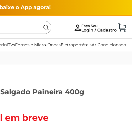
baixe o App agora!
rini
TVs
Fornos e Micro-Ondas
Eletroportáteis
Ar Condicionado
 Salgado Paineira 400g
l em breve