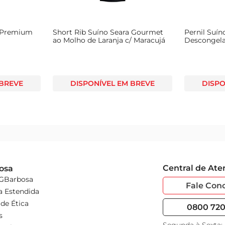
a Premium
Short Rib Suíno Seara Gourmet
Pernil Suí
ao Molho de Laranja c/ Maracujá
Descongel
 BREVE
DISPONÍVEL EM BREVE
DISPO
Central de At
osa
 GBarbosa
Fale Con
a Estendida
de Ética
0800 720 
s