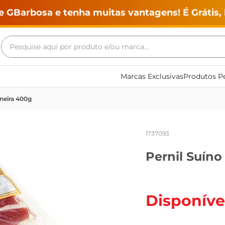
e GBarbosa e tenha muitas vantagens! É Grátis, 
Pesquise aqui por produto e/ou marca...
Termos mais buscados
Marcas Exclusivas
Produtos Pe
geladeira
ineira 400g
maquina lavar
fogao
1737093
café
Pernil Suíno
cerveja
frango
leite
Disponíve
vinho
leite pó