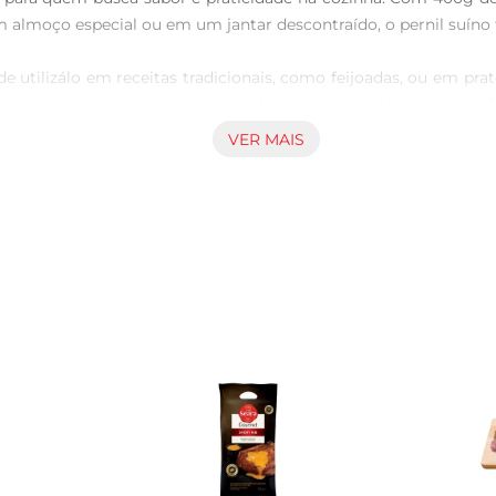
 almoço especial ou em um jantar descontraído, o pernil suíno tr
pode utilizálo em receitas tradicionais, como feijoadas, ou em 
ulência e sabor marcante, que se destaca em qualquer receita
a única.

VER MAIS
elência em produtos alimentícios, o Pernil Suíno Salgado é cuid
itindo que você aproveite o melhor da carne suína em suas refe
uas refeições em momentos especiais, repletos de sabor e qual