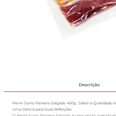
Descrição
Pernil Suíno Paineira Salgado 400g  Sabor e Qualidade n
Uma Delícia para Suas Refeições  

O Pernil Suíno Paineira Salgado é uma opção irresistíve