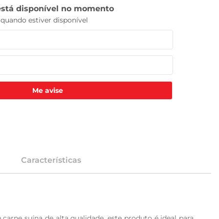
Me avise
Características
arne suína de alta qualidade, este produto é ideal para 