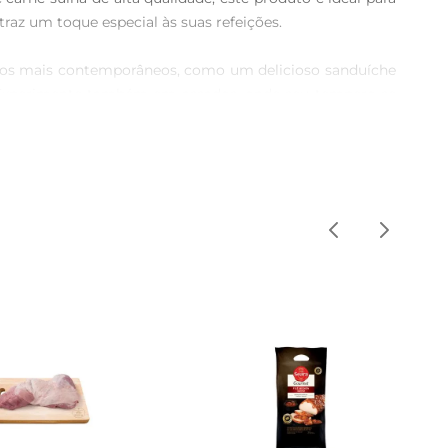
az um toque especial às suas refeições.

pratos mais contemporâneos, como um delicioso sanduíche 
. Experimente também em assados, onde seu tempero se 
adosamente selecionado para garantir frescor e sabor. A 
ições diárias.

idade. Aproveite essa deliciosa opção e surpreenda sua 