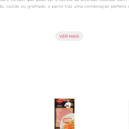
do, cozido ou grelhado, o pernil traz uma combinação perfeita d
sua dedicação à qualidade, o pernil suíno é cuidadosamente 
e para casa um produto que atende aos mais altos padrões de 
VER MAIS
 ser preparado de várias maneiras. Para um almoço em família
saborosa. Outra opção é cozinhálo lentamente com legumes, res
tivo que pode ser a base de sopas e molhos.

escolha a quantidade ideal para suas necessidades. O pernil s
 optar pelo Pernil Suíno Perdigão, você garante um ingrediente de
ceitas e surpreenda sua família e amigos com pratos cheios de
 mesa.