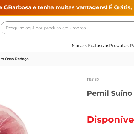
e GBarbosa e tenha muitas vantagens! É Grátis, 
Pesquise aqui por produto e/ou marca...
Termos mais buscados
Marcas Exclusivas
Produtos Pe
geladeira
com Osso Pedaço
maquina lavar
fogao
1195160
café
Pernil Suín
cerveja
frango
vinho
Disponíve
leite
tv