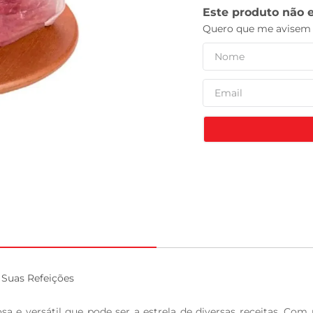
leite pó
Suas Refeições

 e versátil que pode ser a estrela de diversas receitas. Com 