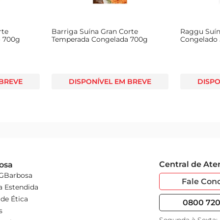
rte
Barriga Suína Gran Corte
Raggu Suín
 700g
Temperada Congelada 700g
Congelado
 BREVE
DISPONÍVEL EM BREVE
DISPO
Central de At
osa
 GBarbosa
Fale Con
a Estendida
de Ética
0800 720 
s