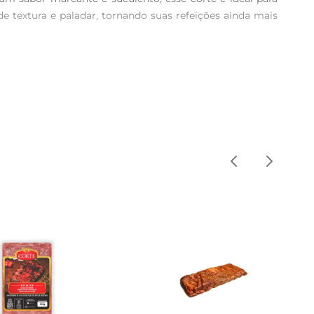
e textura e paladar, tornando suas refeições ainda mais 
selecionado para garantir frescor e sabor. Cada peça 
qualidade. A presença do osso contribui para um sabor 
, experimente assálo com temperos a gosto, como alho, 
ultando em uma carne macia que desmancha na boca. Não 
uíno é uma excelente fonte de proteínas e pode ser uma 
 qualidade que se destaca na sua cozinha.

 sabor e qualidade. Com ele, suas refeições ganham um 