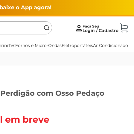
baixe o App agora!
rini
TVs
Fornos e Micro-Ondas
Eletroportáteis
Ar Condicionado
o Perdigão com Osso Pedaço
l em breve