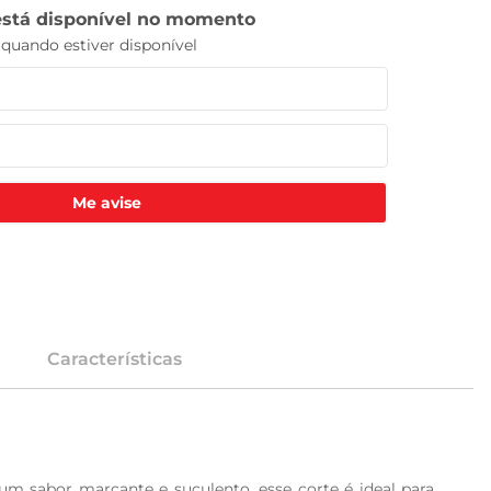
Me avise
Características
um sabor marcante e suculento, esse corte é ideal para 