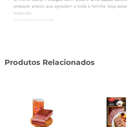
preparar pratos que agradam a toda a família. Seja assa
especiais.

Qualidade garantida  

Produzido pela Perdigão, uma marca reconhecida pela 
éinspecionada rigorosamente, assegurando que você lev
ainda mais intenso, ideal para caldos e assados.

Sugestões de preparo  

O Pernil Suíno com Ossoé extremamente versátil e pode
Produtos Relacionados
cebola e ervas frescas, criando uma crosta dourada e 
se esqueça de aproveitar o osso para fazer um caldo nutri
Informações adicionais  

Este produto é vendido por quilo, permitindo que você 
alternativa saborosa para diversificar suas refeições. Ao
Aproveite o sabor do Pernil Suíno Perdigão  

Incorpore o Pernil Suíno Perdigão com Osso em suas re
novo ar, tornandose momentos de celebração e prazer à